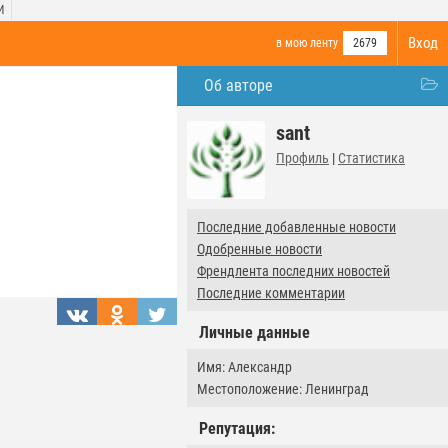
И
Вход
в мою ленту
2679
Об авторе
sant
Профиль
|
Статистика
Последние добавленные новости
Одобренные новости
Френдлента последних новостей
Последние комментарии
Личные данные
Имя: Александр
Местоположение: Ленинград
Репутация: