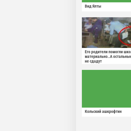
Вид Ялты
Его родители помогли шко
материально..А остальны
не сдадут
Кольский ашкрофтин