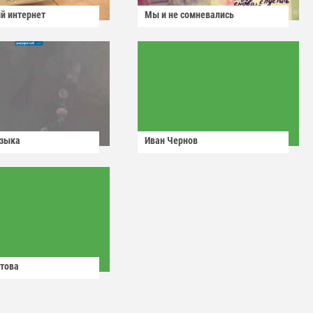
й интернет
Мы и не сомневались
узыка
Иван Чернов
това