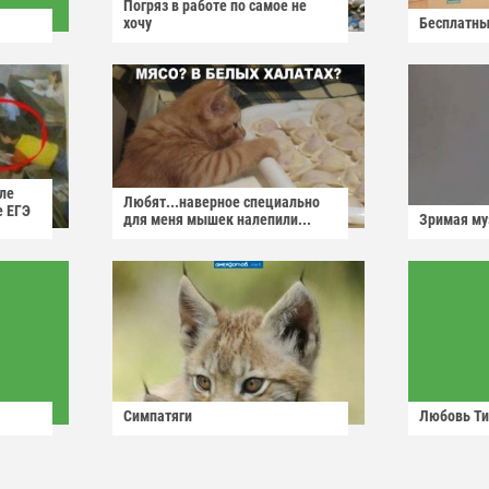
Погряз в работе по самое не
хочу
Бесплатны
ле
Любят...наверное специально
е ЕГЭ
для меня мышек налепили...
Зримая м
Симпатяги
Любовь Ти