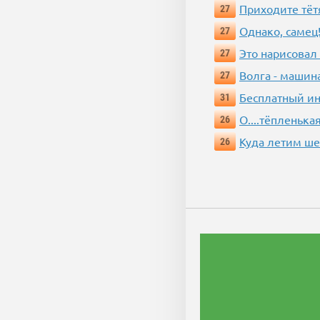
Приходите тёт
27
Однако, самец!
27
Это нарисовал
27
Волга - машин
27
Бесплатный ин
31
О....тёпленькая
26
Куда летим ш
26