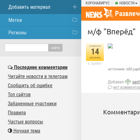
КОРОНАВИРУС
НОВОСТИ
Добавить материал
Развлеч
Метки
м/ф "Вперёд"
Регионы
отметили
14
человека
в архиве
Последние комментарии
источник: s00.yap
Читайте новости в телеграм
Добавил
sant
Сообщить об ошибке
нет коммента
Топ сайтов
Забаненные участники
Комментари
Правила
Частые вопросы
Ночная тема