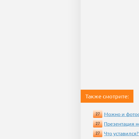
Также смотрите:
Можно и фотос
27
Презентация 
27
Что уставился?
27