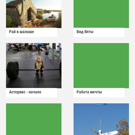
Рай в шалаше
Вид Ялты
Астерикс - начало
Работа мечты