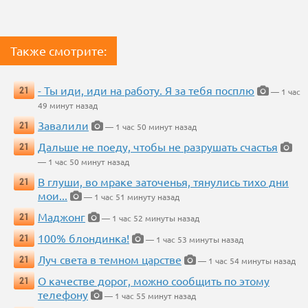
Также смотрите:
- Ты иди, иди на работу. Я за тебя посплю
21
— 1 час
49 минут назад
Завалили
21
— 1 час 50 минут назад
Дальше не поеду, чтобы не разрушать счастья
21
— 1 час 50 минут назад
В глуши, во мраке заточенья, тянулись тихо дни
21
мои...
— 1 час 51 минуту назад
Маджонг
21
— 1 час 52 минуты назад
100% блондинка!
21
— 1 час 53 минуты назад
Луч света в темном царстве
21
— 1 час 54 минуты назад
О качестве дорог, можно сообщить по этому
21
телефону
— 1 час 55 минут назад