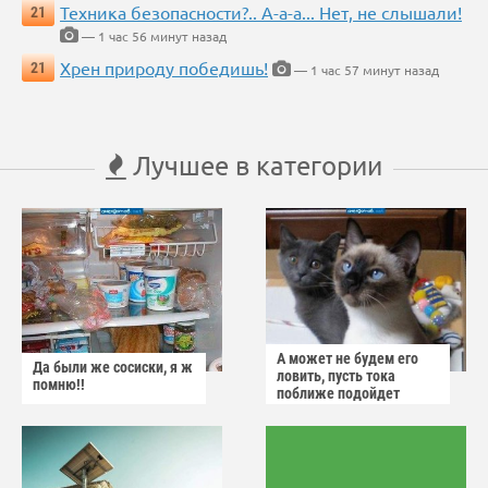
Техника безопасности?.. А-а-а... Нет, не слышали!
21
— 1 час 56 минут назад
Хрен природу победишь!
21
— 1 час 57 минут назад
Лучшее в категории
А может не будем его
Да были же сосиски, я ж
ловить, пусть тока
помню!!
поближе подойдет