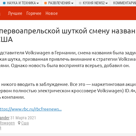
НАУКА И ТЕХНИКА
РАЗВЛЕЧЕНИЯ
КУХНЯ NEWS2
КОММЕНТАРИ
а
Лучшее
Горячее
Новое
первоапрельской шуткой смену назван
 США
дставителя Volkswagen в Германии, смена названия была заду
ая шутка, призванная привлечь внимание к стратегии Volkswa
ми. Однако новость была воспринята всерьез, добавил он.
 никого вводить в заблуждение. Все это — маркетинговая акц
ервом полностью электрическом кроссовере Volkswagen) ID.4»
ь компании.
ttps://www.rbc.ru/rbcfreenews...
ander
31 Марта 2021
ltswagen
Сша
й