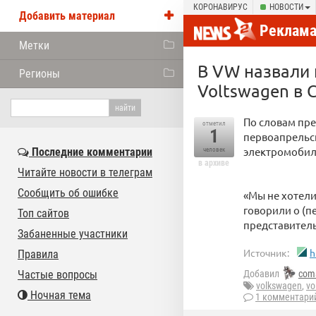
КОРОНАВИРУС
НОВОСТИ
Добавить материал
Реклам
Метки
В VW назвали 
Регионы
Voltswagen в
По словам пре
отметил
1
первоапрельск
электромобиля
Последние комментарии
человек
в архиве
Читайте новости в телеграм
Сообщить об ошибке
«Мы не хотели
говорили о (п
Топ сайтов
представител
Забаненные участники
Источник:
h
Правила
Частые вопросы
Добавил
com
volkswagen
,
vo
Ночная тема
1 комментари