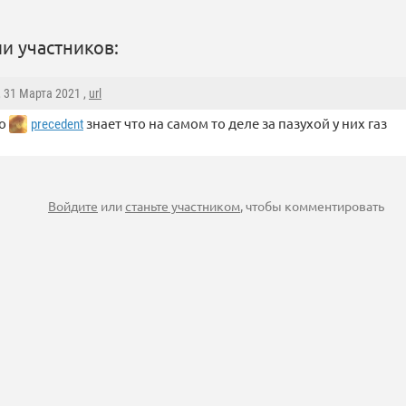
и участников:
, 31 Марта 2021 ,
url
ко
знает что на самом то деле за пазухой у них газ
precedent
Войдите
или
станьте участником
, чтобы комментировать