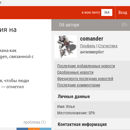
И
Вход
в мою ленту
364
Об авторе
ия на
comander
Профиль
|
Статистика
мана как
антиливербот
gen, связанной с
Последние добавленные новости
Одобренные новости
Френдлента последних новостей
ия, чтобы люди
Последние комментарии
, — отметил
Личные данные
Имя: Илья
Местоположение: SPb
проблема (1)
Контактная информация