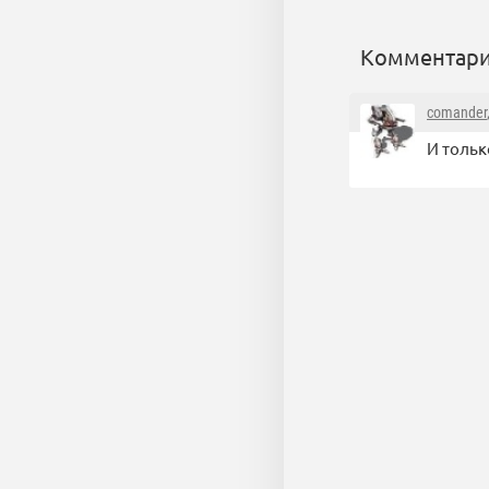
Комментари
comander
И толь