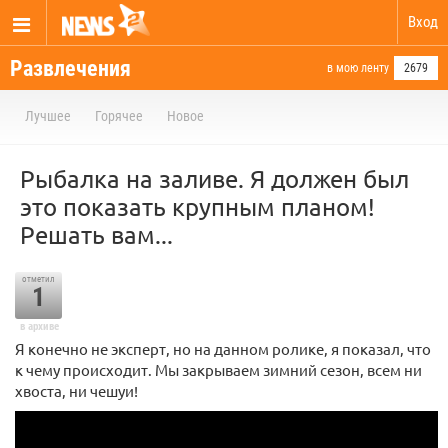
Вход
Развлечения
в мою ленту
2679
Лучшее
Горячее
Новое
Рыбалка на заливе. Я должен был
это показать крупным планом!
Решать вам...
отметил
1
в архиве
Я конечно не эксперт, но на данном ролике, я показал, что
к чему происходит. Мы закрываем зимний сезон, всем ни
хвоста, ни чешуи!