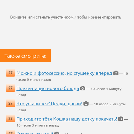
Войдите
или
станьте участником
, чтобы комментировать
Также смотрите:
Можно и фотосессию, но сгущенку вперед
27
— 10
часов 0 минут назад
Презентация нового блюда
27
— 10 часов 1 минуту
назад
Что уставился? Целуй, давай!
27
— 10 часов 2 минуты
назад
Приходите тётя Кошка нашу детку покачать!
27
—
10 часов 3 минуты назад
Однако, самец!!!
27