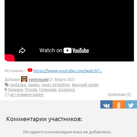
Источник:
https://www.youtube.com/watch?...
Добавил
vsemoguwii
21 Марта 2021
рыбалка
,
дамба
,
санкт петербург
,
финский залив
Украина
,
Россия
,
Германия
,
Беларусь
нет комментариев
проблема (2)
Комментарии участников:
Ни одного комментария пока не добавлено