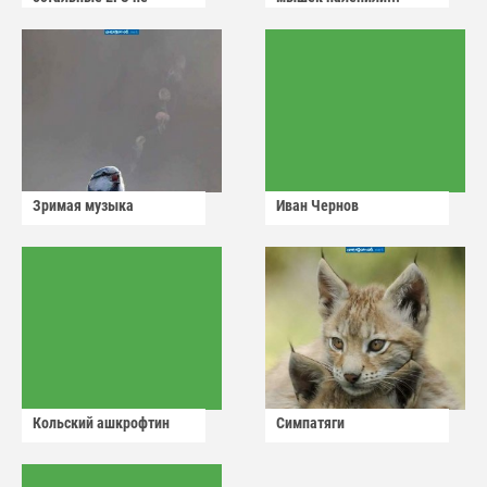
сдадут
Зримая музыка
Иван Чернов
Кольский ашкрофтин
Симпатяги