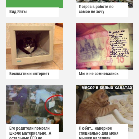
Погряз в работе по
Вид Ялты
самое не хочу
Бесплатный интернет
Мы и не сомневались
Его родители помогли
Любят...наверное
школе материально..А
специально для меня
остальные ЕГЭ не
мышек налепили...