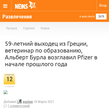
Вход
Развлечения
в мою ленту
2679
Лучшее
Горячее
Новое
59-летний выходец из Греции,
ветеринар по образованию,
Альберт Бурла возглавил Pfizer в
начале прошлого года
отметили
12
в архиве
Добавил
waplaw
18 Марта 2021
1 комментарий