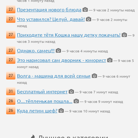
часов 1 минуту назад
Презентация нового блюда
27
— 9 часов 2 минуты назад
Что уставился? Целуй, давай!
27
— 9 часов 2 минуты
назад
Приходите тётя Кошка нашу детку покачать!
27
— 9
часов 3 минуты назад
Однако, самец!!!
27
— 9 часов 4 минуты назад
Это нарисовал сам дворник - юморист
27
— 9 часов 5
минут назад
Волга - машина для всей семьи
27
— 9 часов 6 минут
назад
Бесплатный интернет
31
— 9 часов 7 минут назад
О....тёпленькая пошла...
26
— 9 часов 9 минут назад
Куда летим шеф?
26
— 9 часов 10 минут назад
Лучшее в категории