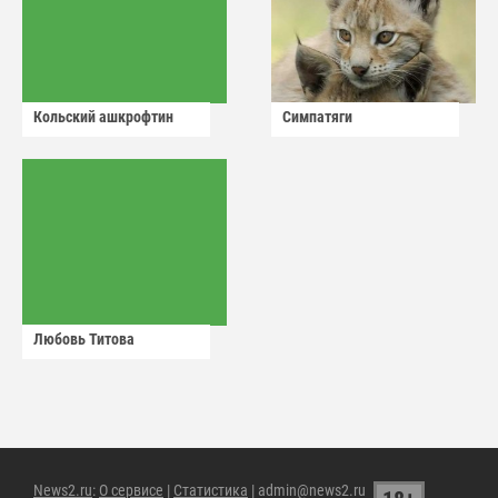
Кольский ашкрофтин
Симпатяги
Любовь Титова
News2.ru
:
О сервисе
|
Статистика
| admin@news2.ru