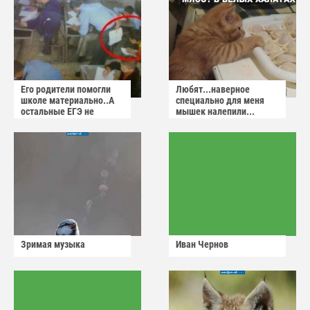
Его родители помогли
Любят...наверное
школе материально..А
специально для меня
остальные ЕГЭ не
мышек налепили...
сдадут
Зримая музыка
Иван Чернов