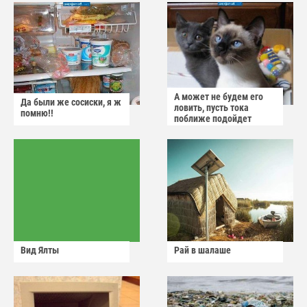
А может не будем его
Да были же сосиски, я ж
ловить, пусть тока
помню!!
поближе подойдет
Вид Ялты
Рай в шалаше