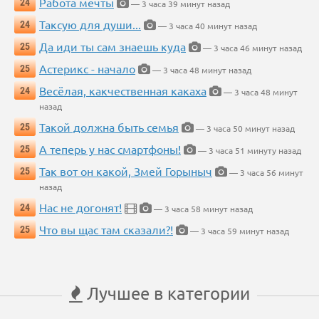
Работа мечты
24
— 3 часа 39 минут назад
Таксую для души...
24
— 3 часа 40 минут назад
Да иди ты сам знаешь куда
25
— 3 часа 46 минут назад
Астерикс - начало
25
— 3 часа 48 минут назад
Весёлая, какчественная какаха
24
— 3 часа 48 минут
назад
Такой должна быть семья
25
— 3 часа 50 минут назад
А теперь у нас смартфоны!
25
— 3 часа 51 минуту назад
Так вот он какой, Змей Горыныч
25
— 3 часа 56 минут
назад
Нас не догонят!
24
— 3 часа 58 минут назад
Что вы щас там сказали?!
25
— 3 часа 59 минут назад
Лучшее в категории