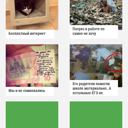
Погряз в работе по
Бесплатный интернет
самое не хочу
Его родители помогли
школе материально..А
Мы и не сомневались
остальные ЕГЭ не
сдадут