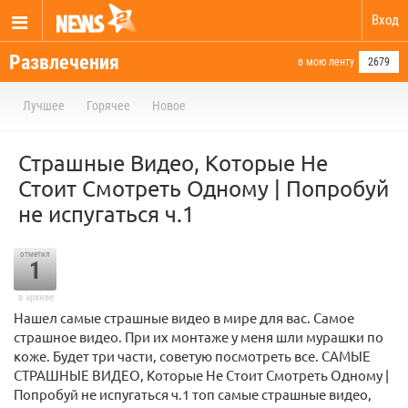
Вход
Развлечения
в мою ленту
2679
Лучшее
Горячее
Новое
Страшные Видео, Которые Не
Стоит Смотреть Одному | Попробуй
не испугаться ч.1
отметил
1
в архиве
Нашел самые страшные видео в мире для вас. Самое
страшное видео. При их монтаже у меня шли мурашки по
коже. Будет три части, советую посмотреть все. САМЫЕ
СТРАШНЫЕ ВИДЕО, Которые Не Стоит Смотреть Одному |
Попробуй не испугаться ч.1 топ самые страшные видео,