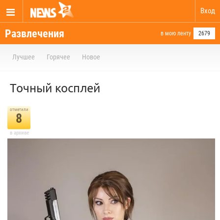
Вход
Развлечения
в мою ленту
2679
Лучшее
Горячее
Новое
Точный косплей
отметили
8
в архиве