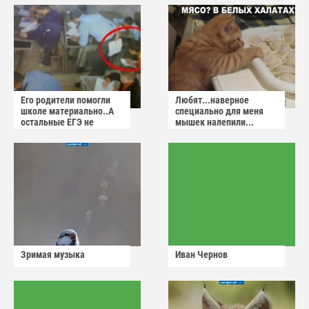
Его родители помогли
Любят...наверное
школе материально..А
специально для меня
остальные ЕГЭ не
мышек налепили...
сдадут
Зримая музыка
Иван Чернов