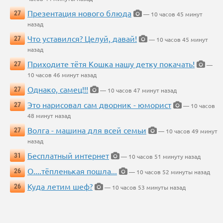
Презентация нового блюда
27
— 10 часов 45 минут
назад
Что уставился? Целуй, давай!
27
— 10 часов 45 минут
назад
Приходите тётя Кошка нашу детку покачать!
27
—
10 часов 46 минут назад
Однако, самец!!!
27
— 10 часов 47 минут назад
Это нарисовал сам дворник - юморист
27
— 10 часов
48 минут назад
Волга - машина для всей семьи
27
— 10 часов 49 минут
назад
Бесплатный интернет
31
— 10 часов 51 минуту назад
О....тёпленькая пошла...
26
— 10 часов 52 минуты назад
Куда летим шеф?
26
— 10 часов 53 минуты назад