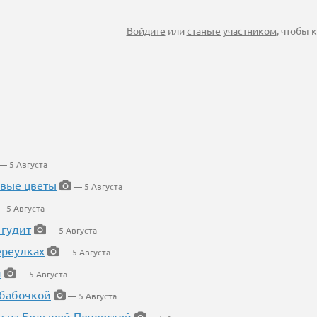
Войдите
или
станьте участником
, чтобы
— 5 Августа
евые цветы
— 5 Августа
 5 Августа
 гудит
— 5 Августа
ереулках
— 5 Августа
й
— 5 Августа
 бабочкой
— 5 Августа
в на Большой Печерской