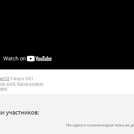
ov112
5 Марта 2021
бои
,
ютуб
,
бои на кулаках
риев
и участников:
Ни одного комментария пока не 