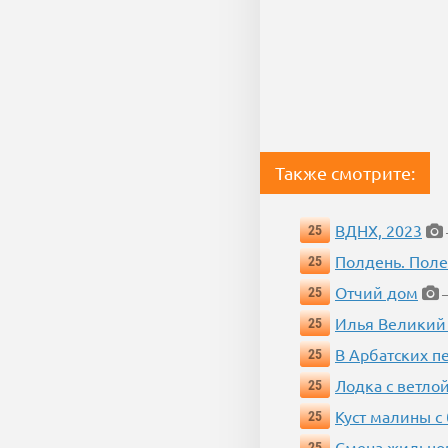
Также смотрите:
ВДНХ, 2023
25
Полдень. Пол
25
Отчий дом
25
—
Илья Великий
25
В Арбатских п
25
Лодка с ветло
25
Куст малины с
25
Смена жильцо
25