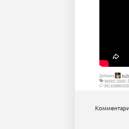
Добавил
kozl
видео
,
спорт
,
нет коммента
Комментари