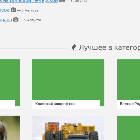
— 5 Августа
нева
— 5 Августа
орана
— 5 Августа
Лучшее в катего
Кольский ашкрофтин
Вести с Р