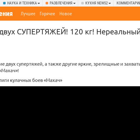
НАУКА И ТЕХНИКА
РАЗВЛЕЧЕНИЯ
КУХНЯ NEWS2
КОММЕНТАРИ
ения
Лучшее
Горячее
Новое
двух СУПЕРТЯЖЕЙ! 120 кг! Нереальный
е двух супертяжей, а также другие яркие, зрелищные и захва
«Махач»!
лиги кулачных боев «Махач»