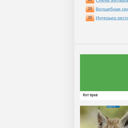
Волшебная си
25
Интерьер рест
25
Кот прав