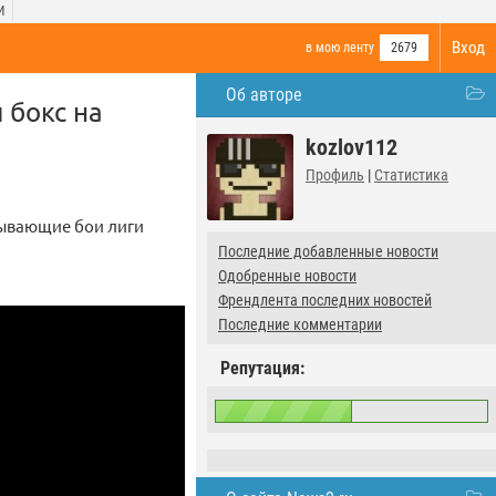
И
Вход
в мою ленту
2679
Об авторе
 бокс на
kozlov112
Профиль
|
Статистика
тывающие бои лиги
Последние добавленные новости
Одобренные новости
Френдлента последних новостей
Последние комментарии
Репутация: