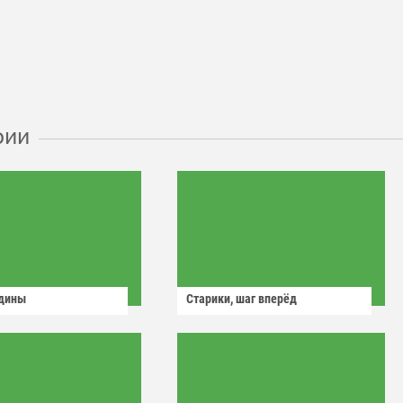
рии
одины
Старики, шаг вперёд