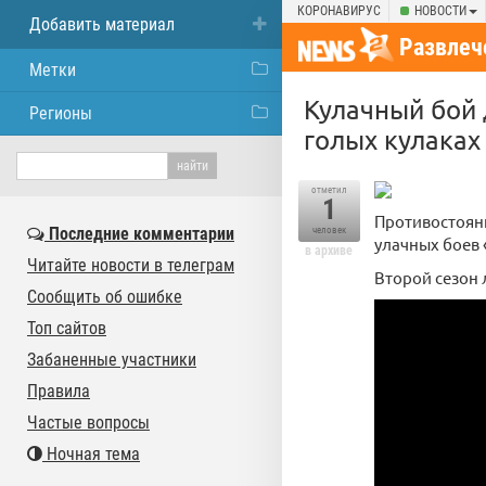
КОРОНАВИРУС
НОВОСТИ
Добавить материал
Развлеч
Метки
Кулачный бой 
Регионы
голых кулаках
отметил
1
Противостояни
Последние комментарии
человек
улачных боев 
в архиве
Читайте новости в телеграм
Второй сезон 
Сообщить об ошибке
Топ сайтов
Забаненные участники
Правила
Частые вопросы
Ночная тема