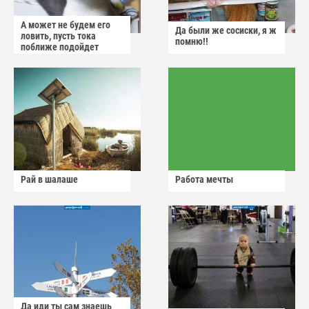
А может не будем его
Да были же сосиски, я ж
ловить, пусть тока
помню!!
поближе подойдет
Рай в шалаше
Работа мечты
Да иди ты сам знаешь