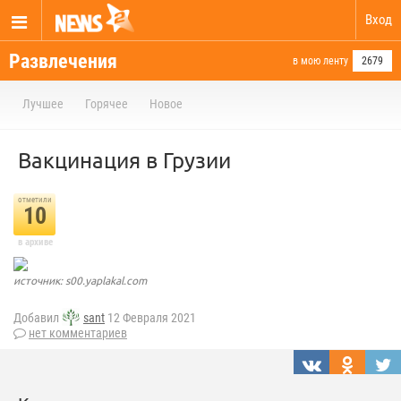
Вход
Развлечения
в мою ленту
2679
Лучшее
Горячее
Новое
Вакцинация в Грузии
отметили
10
в архиве
источник: s00.yaplakal.com
Добавил
sant
12 Февраля 2021
нет комментариев