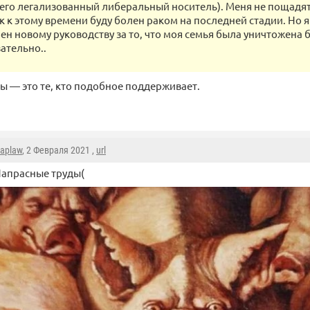
о его легализованный либеральный носитель). Меня не пощадя
ак к этому времени буду болен раком на последней стадии. Но я
ен новому руководству за то, что моя семья была уничтожена 
зательно..
ы — это те, кто подобное поддерживает.
aplaw
, 2 Февраля 2021 ,
url
апрасные труды(