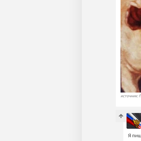
источник: f
Я пиш