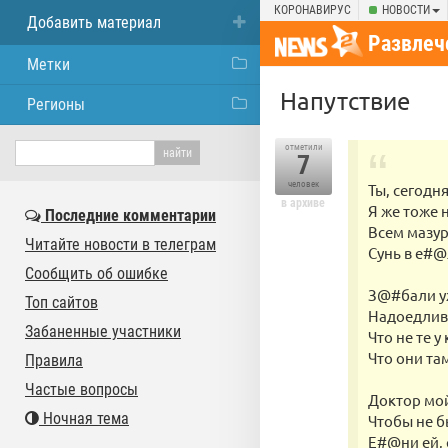
КОРОНАВИРУС
НОВОСТИ
Добавить материал
Развлеч
Метки
Напутствие
Регионы
отметили
7
человек
Ты, сегодня
в архиве
Я же тоже 
Последние комментарии
Всем мазу
Читайте новости в телеграм
Сунь в е#@
Сообщить об ошибке
З@#бали у
Топ сайтов
Надоедлив
Забаненные участники
Что не те у
Что они та
Правила
Частые вопросы
Доктор мой
Ночная тема
Чтобы не б
Е#@ни ей, 