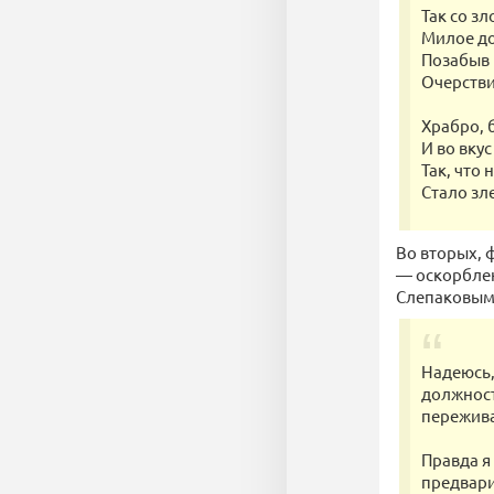
Так со з
Милое д
Позабыв 
Очерстви
Храбро, 
И во вку
Так, что
Стало зле
Во вторых, 
— оскорблен
Слепаковым
Надеюсь,
должност
пережива
Правда я 
предвари