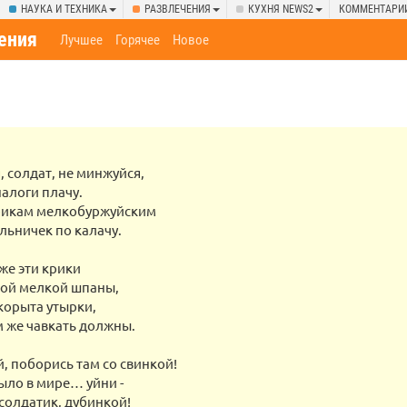
НАУКА И ТЕХНИКА
РАЗВЛЕЧЕНИЯ
КУХНЯ NEWS2
КОММЕНТАРИ
ения
Лучшее
Горячее
Новое
, солдат, не минжуйся,
налоги плачу.
рикам мелкобуржуйским
льничек по калачу.
же эти крики
ой мелкой шпаны,
 корыта утырки,
м же чавкать должны.
, поборись там со свинкой!
ыло в мире… уйни -
солдатик, дубинкой!