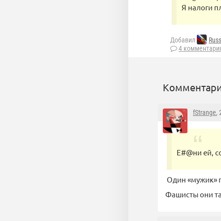
Я налоги п
Добавил
Russ
4 комментари
Комментари
fStrange
,
Е#@ни ей, с
Один «мужик» п
Фашисты они та