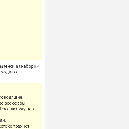
ельменским набором
сходит со
руководящие
о все сферы,
 Россию будущего.
ди,
естоко трахнет