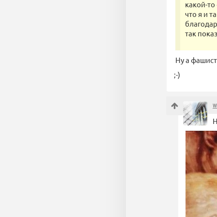
какой-т
что я и т
благодар
так пока
Ну а фашист
;-)
w
Н