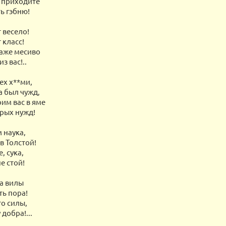
 приходите
ь гэбню!
 весело!
 класс!
аже месиво
з вас!..
ех х**ми,
а был чужд,
оим вас в яме
рых нужд!
 наука,
в Толстой!
, сука,
е стой!
а вилы
ть пора!
то силы,
 добра!...