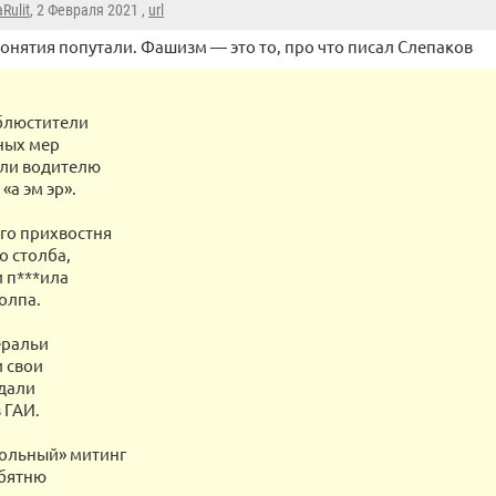
Rulit
, 2 Февраля 2021 ,
url
онятия попутали. Фашизм — это то, про что писал Слепаков
блюстители
ных мер
гли водителю
«а эм эр».
го прихвостня
о столба,
 п***ила
олпа.
еральи
 свои
 дали
 ГАИ.
ольный» митинг
ебятню