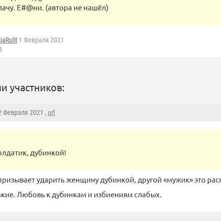
лачу. Е#@ни. (автора не нашёл)
iaRulit
1 Февраля 2021
я
и участников:
 2 Февраля 2021 ,
url
олдатик, дубинкой!
ризывает ударить женщину дубинкой, другой «мужик» это рас
кие. Любовь к дубинкам и избиениям слабых.