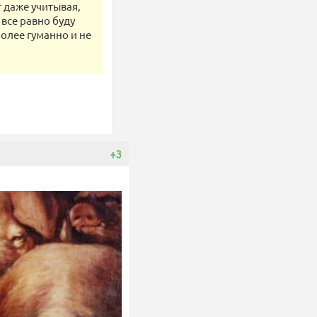
т даже учитывая,
 все равно буду
более гуманно и не
+3