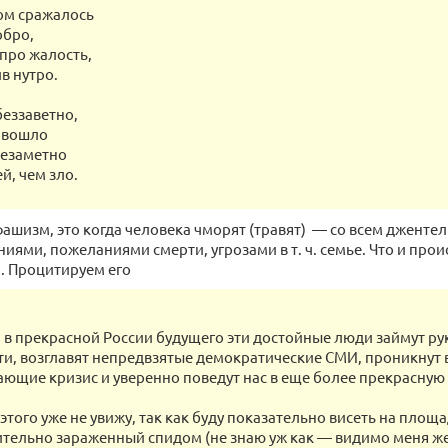
лом сражалось
обро,
про жалость,
в нутро.
беззаветно,
с вошло
 незаметно
й, чем зло.
фашизм, это когда человека чморят (травят) — со всем джент
иями, пожеланиями смерти, угрозами в т. ч. семье. Что и прои
. Процитируем его
 в прекрасной России будущего эти достойные люди займут 
и, возглавят непредвзятые демократические СМИ, проникнут в
ющие кризис и уверенно поведут нас в еще более прекрасную
этого уже не увижу, так как буду показательно висеть на площа
тельно зараженный спидом (не знаю уж как — видимо меня ж