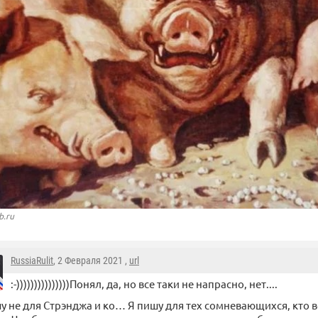
b.ru
RussiaRulit
, 2 Февраля 2021 ,
url
:-)))))))))))))))Понял, да, но все таки не напрасно, нет....
у не для Стрэнджа и ко… Я пишу для тех сомневающихся, кто 