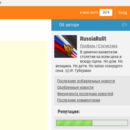
И
Вход
в мою ленту
2679
Об авторе
RussiaRulit
Профиль
|
Статистика
В цинично-ханжеском
столетии на всем цена и
всюду сцена. Но дом. Но
женщина. Но дети. Но запах сохнущего
сена. (с) И. Губерман
Последние добавленные новости
Одобренные новости
Френдлента последних новостей
Последние комментарии
Репутация: