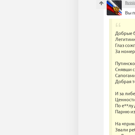
Russia
Вы п
Добрые 
Легитим
Глаз сож
За номер 
Путинско
Снявши с
Сапогами
Добрая т
И за либ
Ценности
По е**лу
Парню из
На «прик
Звали р