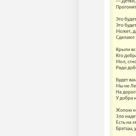
— Детки,
Прогонят
Это будет
Это будет
Может, д
Сделают и
Крыли вс
Кто добр
Мол, сгн
Ради доб
Будет вам
Мы не Ле
На дороге
У добра н
Жопою н
Зло наде
Есть на э
Братцы, у