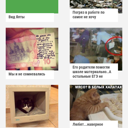
Погряз в работе по
Вид Ялты
самое не хочу
Его родители помогли
школе материально..А
Мы и не сомневались
остальные ЕГЭ не
сдадут
Любят...наверное