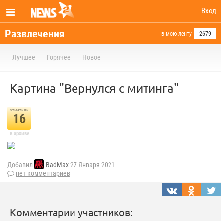
Вход
Развлечения
в мою ленту
2679
Лучшее
Горячее
Новое
Картина "Вернулся с митинга"
отметили
16
в архиве
Добавил
BadMax
27 Января 2021
нет комментариев
Комментарии участников: