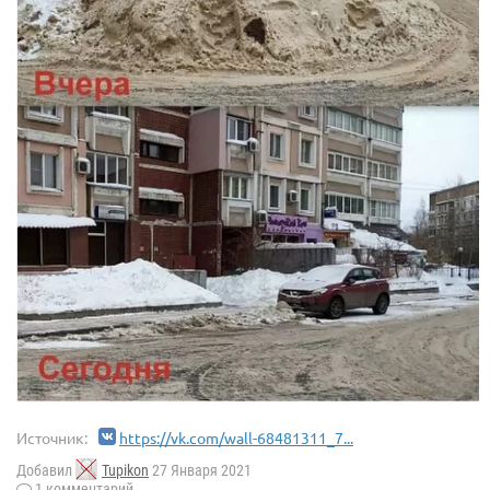
Источник:
https://vk.com/wall-68481311_7...
Добавил
Tupikon
27 Января 2021
1 комментарий