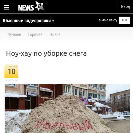
Вход
Юморные видеоролики +
в мою ленту
400
умелые ручки
Лучшее
Горячее
Новое
Ноу-хау по уборке снега
отметили
10
в архиве