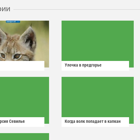
рии
Улочка в предгорье
рсия Севилья
Когда волк попадает в капкан