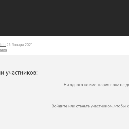
trhr
26 Января 2021
риев
и участников:
Ни одного комментария пока не 
Войдите
или
станьте участником
, чтобы