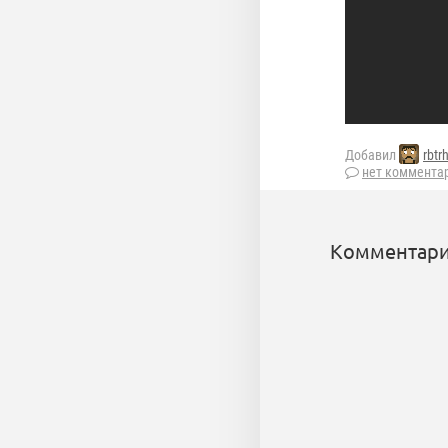
Добавил
rbtrh
нет коммента
Комментари