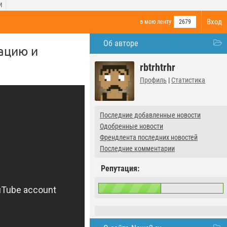
И
Вход
в мою ленту
2679
Об авторе
ацию и
rbtrhtrhr
Профиль
|
Статистика
Последние добавленные новости
Одобренные новости
Френдлента последних новостей
Последние комментарии
Репутация: