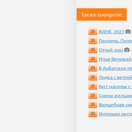
Также смотрите:
ВДНХ, 2023
25
Полдень. Пол
25
Отчий дом
25
—
Илья Великий
25
В Арбатских п
25
Лодка с ветло
25
Куст малины с
25
Смена жильцо
25
Волшебная си
25
Интерьер рест
25