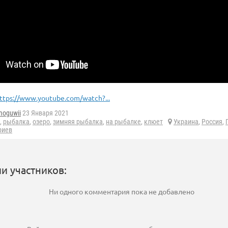
ttps://www.youtube.com/watch?...
moguwii
23 Января 2021
,
рыбалка
,
озеро
,
зимняя рыбалка
,
на рыбалке
,
клюет
Украина
,
Россия
,
риев
и участников:
Ни одного комментария пока не добавлено