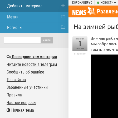
КОРОНАВИРУС
НОВОСТИ
Добавить материал
Развлеч
Метки
На зимней рыб
Регионы
Зимняя рыбалк
отметил
1
мы собрались 
том плане, чт
человек
в архиве
Последние комментарии
Читайте новости в телеграм
Сообщить об ошибке
Топ сайтов
Забаненные участники
Правила
Частые вопросы
Ночная тема