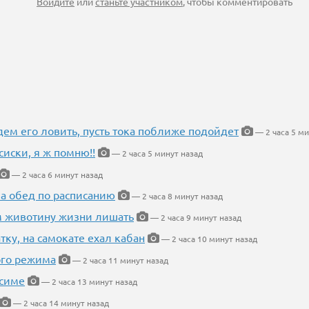
Войдите
или
станьте участником
, чтобы комментировать
дем его ловить, пусть тока поближе подойдет
— 2 часа 5 ми
сиски, я ж помню!!
— 2 часа 5 минут назад
— 2 часа 6 минут назад
 а обед по расписанию
— 2 часа 8 минут назад
м животину жизни лишать
— 2 часа 9 минут назад
тку, на самокате ехал кабан
— 2 часа 10 минут назад
ого режима
— 2 часа 11 минут назад
усиме
— 2 часа 13 минут назад
— 2 часа 14 минут назад