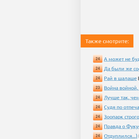
Также смотрите:
А может не бу
24
Да были же со
24
Рай в шалаше
24
Война войной,
23
Лучше так, че
24
Судя по отпеча
24
Зоопарк строг
24
Правда о Фук
24
Отдуплился...)
24