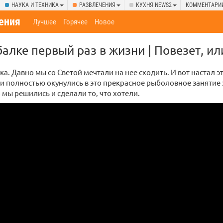
НАУКА И ТЕХНИКА
РАЗВЛЕЧЕНИЯ
КУХНЯ NEWS2
КОММЕНТАРИ
ения
Лучшее
Горячее
Новое
алке первый раз в жизни | Повезет, или
а. Давно мы со Светой мечтали на нее сходить. И вот настал э
и полностью окунулись в это прекрасное рыболовное занятие 
о мы решились и сделали то, что хотели.