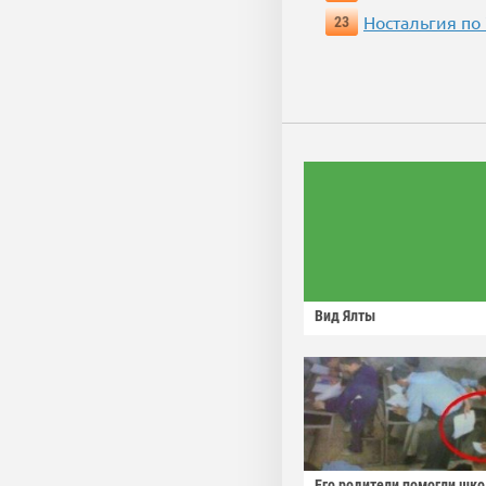
Ностальгия по
23
Вид Ялты
Его родители помогли шко