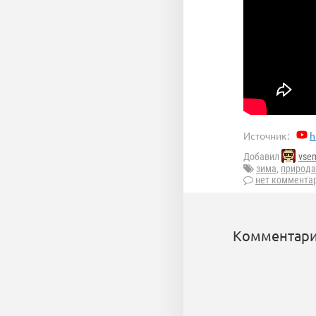
Источник:
h
Добавил
vse
зима
,
природа
нет коммента
Комментари