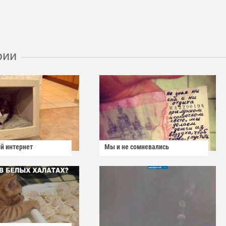
рии
й интернет
Мы и не сомневались