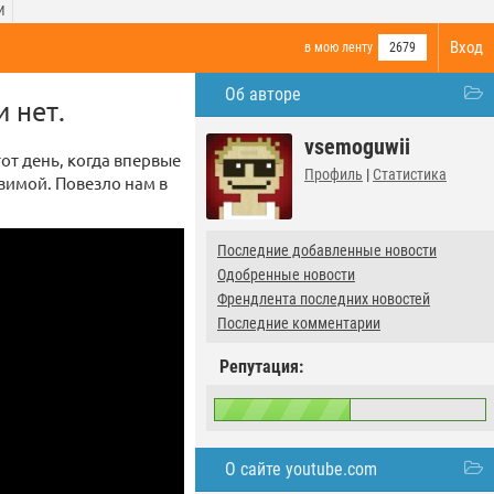
И
Вход
в мою ленту
2679
Об авторе
 нет.
vsemoguwii
тот день, когда впервые
Профиль
|
Статистика
зимой. Повезло нам в
Последние добавленные новости
Одобренные новости
Френдлента последних новостей
Последние комментарии
Репутация:
О сайте youtube.com