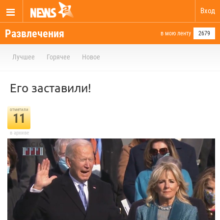
Вход
Развлечения
в мою ленту
2679
Лучшее
Горячее
Новое
Его заставили!
отметили
11
в архиве