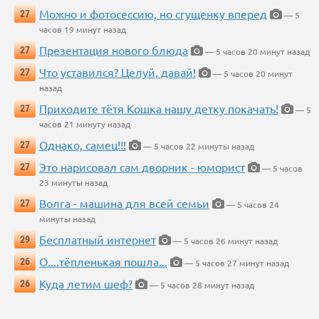
Можно и фотосессию, но сгущенку вперед
27
— 5
часов 19 минут назад
Презентация нового блюда
27
— 5 часов 20 минут назад
Что уставился? Целуй, давай!
27
— 5 часов 20 минут
назад
Приходите тётя Кошка нашу детку покачать!
27
— 5
часов 21 минуту назад
Однако, самец!!!
27
— 5 часов 22 минуты назад
Это нарисовал сам дворник - юморист
27
— 5 часов
23 минуты назад
Волга - машина для всей семьи
27
— 5 часов 24
минуты назад
Бесплатный интернет
29
— 5 часов 26 минут назад
О....тёпленькая пошла...
26
— 5 часов 27 минут назад
Куда летим шеф?
26
— 5 часов 28 минут назад