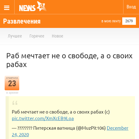
Вход
Развлечения
в мою ленту
2679
Лучшее
Горячее
Новое
Раб мечтает не о свободе, а о своих
рабах
отметили
23
в архиве
Раб мечтает не о свободе, а о своих рабах (с)
pic.twitter.com/XmXcEB9Loa
— ???????? Питерская ватница (@MuzPit106)
December
24, 2020