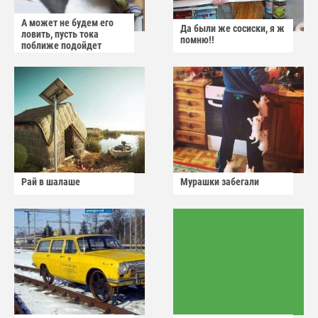
А может не будем его
Да были же сосиски, я ж
ловить, пусть тока
помню!!
поближе подойдет
Рай в шалаше
Мурашки забегали