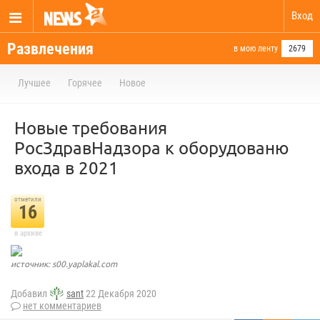
Вход
Развлечения
в мою ленту
2679
Лучшее
Горячее
Новое
Новые требования
РосЗдравНадзора к оборудованю
входа в 2021
отметили
16
в архиве
источник: s00.yaplakal.com
Добавил
sant
22 Декабря 2020
нет комментариев