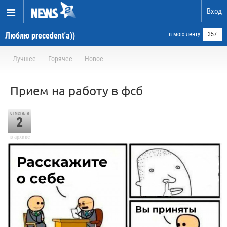
Вход
Люблю precedent'а))
в мою ленту
357
Лучшее
Горячее
Новое
Прием на работу в фсб
отметили
2
в архиве