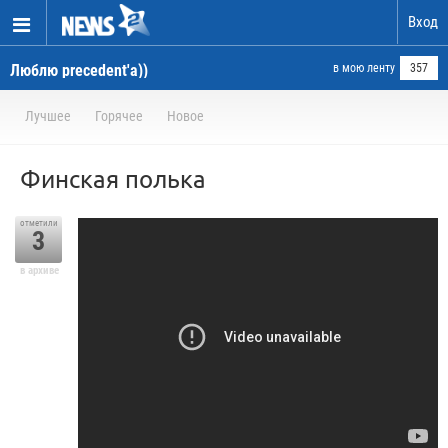
Вход
Люблю precedent'а))
в мою ленту
357
Лучшее
Горячее
Новое
Финская полька
отметили
3
в архиве