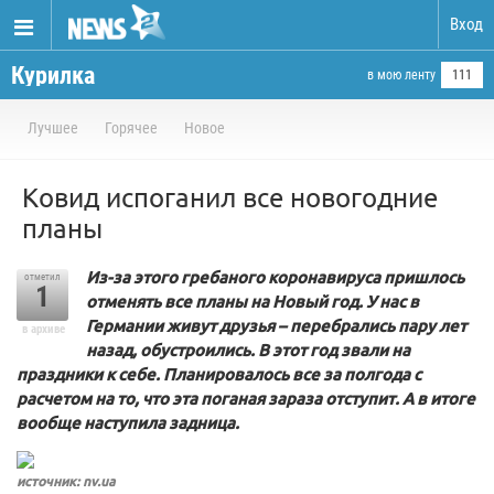
Вход
Курилка
в мою ленту
111
Лучшее
Горячее
Новое
Ковид испоганил все новогодние
планы
Из-за этого гребаного коронавируса пришлось
отметил
1
отменять все планы на Новый год. У нас в
Германии живут друзья – перебрались пару лет
в архиве
назад, обустроились. В этот год звали на
праздники к себе. Планировалось все за полгода с
расчетом на то, что эта поганая зараза отступит. А в итоге
вообще наступила задница.
источник: nv.ua