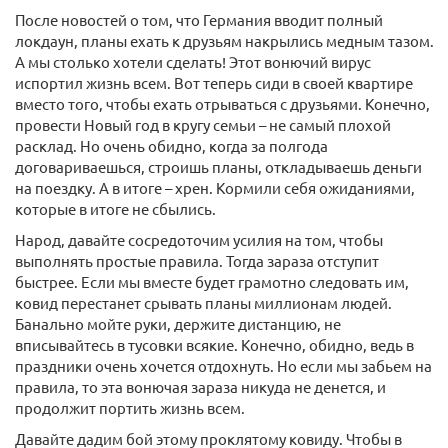
После новостей о том, что Германия вводит полный
локдаун, планы ехать к друзьям накрылись медным тазом.
А мы столько хотели сделать! Этот вонючий вирус
испортил жизнь всем. Вот теперь сиди в своей квартире
вместо того, чтобы ехать отрываться с друзьями. Конечно,
провести Новый год в кругу семьи – не самый плохой
расклад. Но очень обидно, когда за полгода
договариваешься, строишь планы, откладываешь деньги
на поездку. А в итоге – хрен. Кормили себя ожиданиями,
которые в итоге не сбылись.
Народ, давайте сосредоточим усилия на том, чтобы
выполнять простые правила. Тогда зараза отступит
быстрее. Если мы вместе будет грамотно следовать им,
ковид перестанет срывать планы миллионам людей.
Банально мойте руки, держите дистанцию, не
вписывайтесь в тусовки всякие. Конечно, обидно, ведь в
праздники очень хочется отдохнуть. Но если мы забьем на
правила, то эта вонючая зараза никуда не денется, и
продолжит портить жизнь всем.
Давайте дадим бой этому проклятому ковиду. Чтобы в