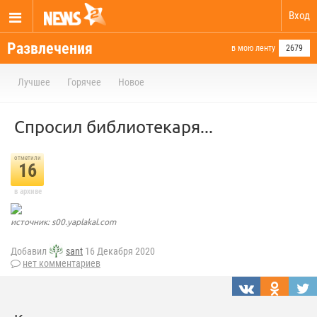
Вход
Развлечения
в мою ленту
2679
Лучшее
Горячее
Новое
Спросил библиотекаря...
отметили
16
в архиве
источник: s00.yaplakal.com
Добавил
sant
16 Декабря 2020
нет комментариев