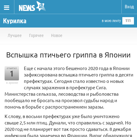
Вход
Курилка
в мою ленту
111
Лучшее
Горячее
Новое
Вспышка птичьего гриппа в Японии
Еще с начала этого бешеного 2020 года в Японии
отметил
1
зафиксирована вспышка птичьего гриппа в десяти
префектурах. Сегодня стало известно о новых
в архиве
случаях заражения в префектуре Сига.
Министерства сельхоза, лесоводства и рыболовства
пообещало не бросать на произвол судьбы народ и
помочь в борьбе с распространением заразы.
К слову, в восьми префектурах уже было уничтожено
свыше 2,5 млн птиц. Думали, что справились с задачей. Но
2020 год не планирует вот так просто сдаваться. 8 декабря
инфекция была замечена во Франции. Вирус обнаружился