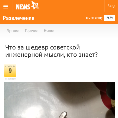
Вход
Развлечения
в мою ленту
2679
Лучшее
Горячее
Новое
Что за шедевр советской
инженерной мысли, кто знает?
отметили
9
в архиве