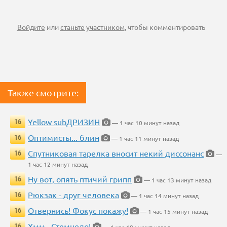
Войдите
или
станьте участником
, чтобы комментировать
Также смотрите:
Yellow subДРИЗИН
16
— 1 час 10 минут назад
Оптимисты... блин
16
— 1 час 11 минут назад
Спутниковая тарелка вносит некий диссонанс
16
—
1 час 12 минут назад
Ну вот, опять птичий грипп
16
— 1 час 13 минут назад
Рюкзак - друг человека
16
— 1 час 14 минут назад
Отвернись! Фокус покажу!
16
— 1 час 15 минут назад
Хмм...Стемнело!
16