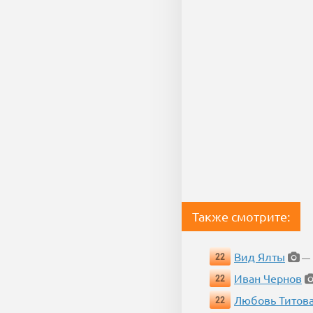
Также смотрите:
Вид Ялты
22
— 1
Иван Чернов
22
Любовь Титов
22