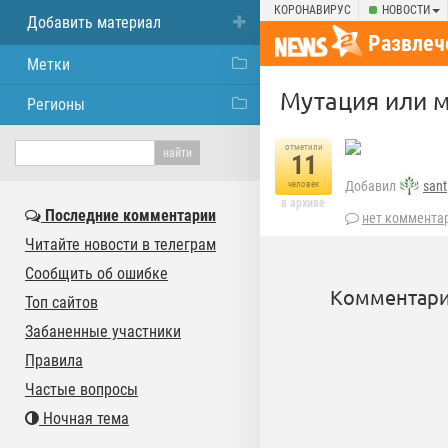
КОРОНАВИРУС
НОВОСТИ
Добавить материал
Развлеч
Метки
Мутация или 
Регионы
отметили
11
Добавил
sant
человек
в архиве
Последние комментарии
нет коммента
Читайте новости в телеграм
Сообщить об ошибке
Комментари
Топ сайтов
Забаненные участники
Правила
Частые вопросы
Ночная тема