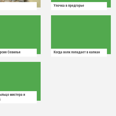
Улочка в предгорье
рсия Севилья
Когда волк попадает в капкан
ыльцо мистера и
д