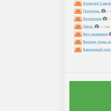
Алексей Савч
22
Полдень.
22
— 1
Келейник
22
— 
Двое.
22
— 1 час
Без названия
22
Восход луны н
22
Каменный мос
22