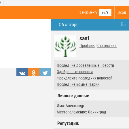
И
Вход
в мою ленту
2679
Об авторе
sant
Профиль
|
Статистика
Последние добавленные новости
Одобренные новости
Френдлента последних новостей
Последние комментарии
Личные данные
Имя: Александр
Местоположение: Ленинград
Репутация: