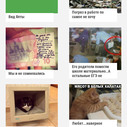
Погряз в работе по
Вид Ялты
самое не хочу
Его родители помогли
школе материально..А
Мы и не сомневались
остальные ЕГЭ не
сдадут
Любят...наверное