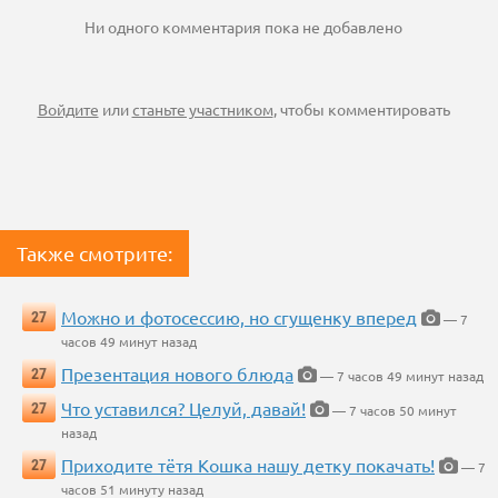
Ни одного комментария пока не добавлено
Войдите
или
станьте участником
, чтобы комментировать
Также смотрите:
Можно и фотосессию, но сгущенку вперед
27
— 7
часов 49 минут назад
Презентация нового блюда
27
— 7 часов 49 минут назад
Что уставился? Целуй, давай!
27
— 7 часов 50 минут
назад
Приходите тётя Кошка нашу детку покачать!
27
— 7
часов 51 минуту назад