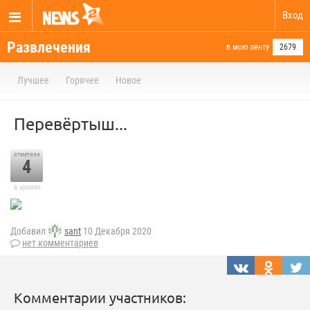
Вход
Развлечения
в мою ленту
2679
Лучшее
Горячее
Новое
Перевёртыш...
отметили
4
в архиве
Добавил
sant
10 Декабря 2020
нет комментариев
Комментарии участников: