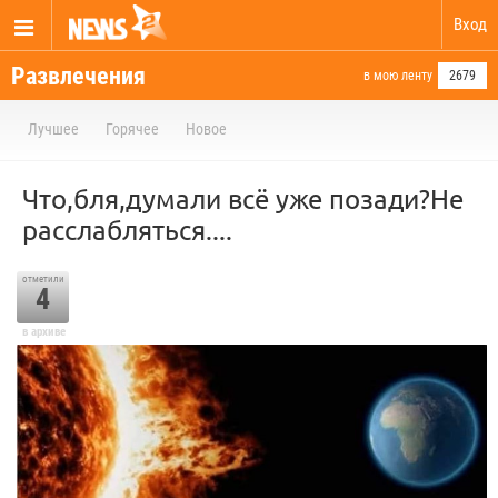
Вход
Развлечения
в мою ленту
2679
Лучшее
Горячее
Новое
Что,бля,думали всё уже позади?Не
расслабляться....
отметили
4
в архиве