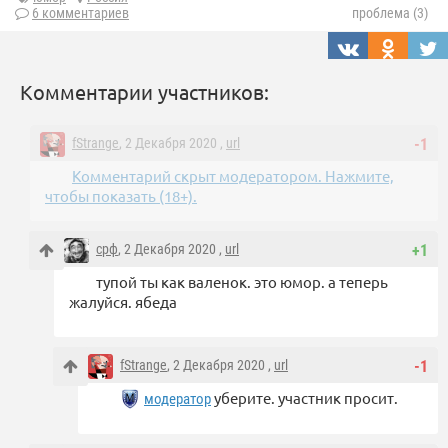
6 комментариев
проблема (3)
Комментарии участников:
fStrange
, 2 Декабря 2020 ,
url
-1
Комментарий скрыт модератором. Нажмите,
чтобы показать (18+).
срф
, 2 Декабря 2020 ,
url
+1
тупой ты как валенок. это юмор. а теперь
жалуйся. ябеда
fStrange
, 2 Декабря 2020 ,
url
-1
уберите. участник просит.
модератор