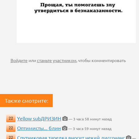
Войдите
или
станьте участником
, чтобы комментировать
Также смотрите:
Yellow subДРИЗИН
22
— 3 часа 58 минут назад
Оптимисты... блин
22
— 3 часа 59 минут назад
Спутниковая тарелка вносит некий диссонанс
22
—