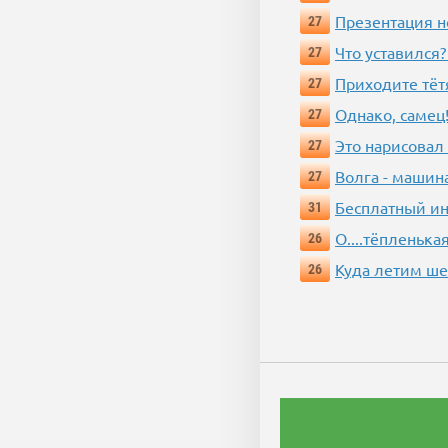
Презентация 
27
Что уставился?
27
Приходите тёт
27
Однако, самец!
27
Это нарисовал
27
Волга - машин
27
Бесплатный ин
31
О....тёпленькая
26
Куда летим ш
26