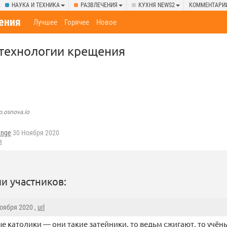
НАУКА И ТЕХНИКА
РАЗВЛЕЧЕНИЯ
КУХНЯ NEWS2
КОММЕНТАРИ
ения
Лучшее
Горячее
Новое
технологии крещения
o.osnova.io
ange
30 Ноября 2020
я
и участников:
Ноября 2020 ,
url
е католики — они такие затейники, то ведьм сжигают, то учёны