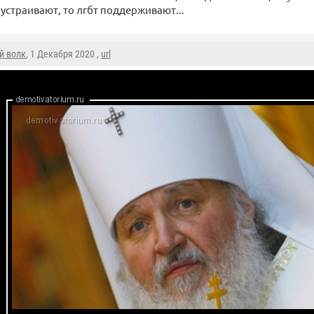
устраивают, то лгбт поддерживают...
й волк
, 1 Декабря 2020 ,
url