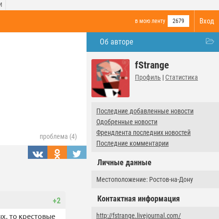
И
Вход
в мою ленту
2679
Об авторе
fStrange
Профиль
|
Статистика
Последние добавленные новости
Одобренные новости
Френдлента последних новостей
проблема (4)
Последние комментарии
Личные данные
Местоположение: Ростов-на-Дону
Контактная информация
+2
х, то крестовые
http://fstrange.livejournal.com/