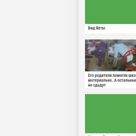
Вид Ялты
Его родители помогли шко
материально..А остальны
не сдадут