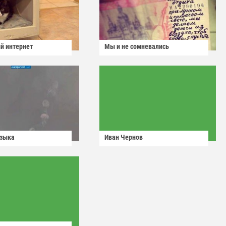
й интернет
Мы и не сомневались
узыка
Иван Чернов