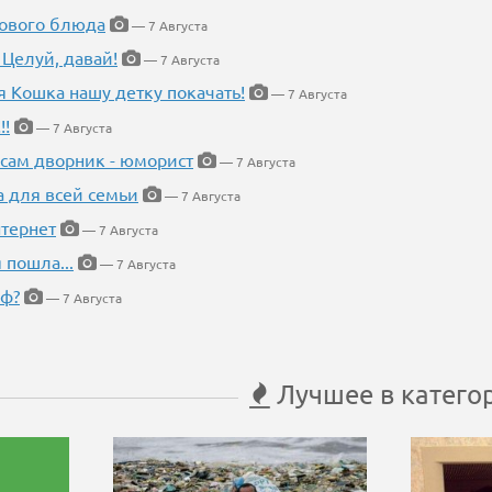
нового блюда
— 7 Августа
 Целуй, давай!
— 7 Августа
я Кошка нашу детку покачать!
— 7 Августа
!!
— 7 Августа
 сам дворник - юморист
— 7 Августа
а для всей семьи
— 7 Августа
тернет
— 7 Августа
 пошла...
— 7 Августа
еф?
— 7 Августа
Лучшее в катего