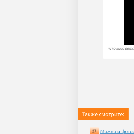
источник: demo
Также смотрите:
Можно и фотос
27