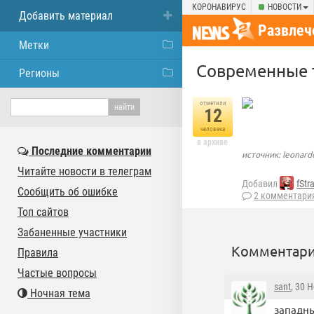
КОРОНАВИРУС
НОВОСТИ
Добавить материал
Развлеч
Метки
Современные 
Регионы
отметили
12
человека
в архиве
Последние комментарии
источник: leonard
Читайте новости в телеграм
Добавил
fStr
Сообщить об ошибке
2 комментари
Топ сайтов
Забаненные участники
Комментари
Правила
Частые вопросы
sant
, 30 
Ночная тема
западны