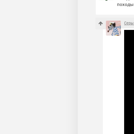
походы 
Серы