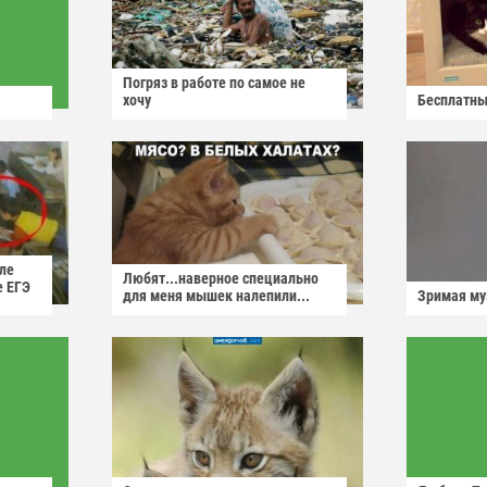
Погряз в работе по самое не
хочу
Бесплатны
ле
Любят...наверное специально
е ЕГЭ
для меня мышек налепили...
Зримая м