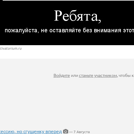
tivatorium.ru
Войдите
или
станьте участником
, чтобы
ессию, но сгущенку вперед
— 7 Августа