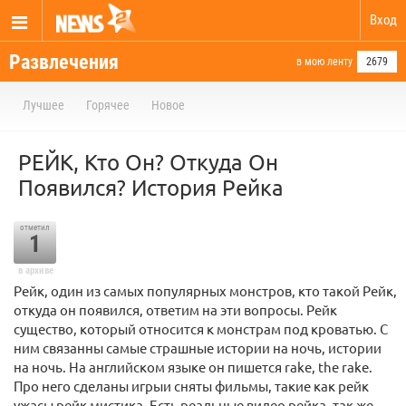
Вход
Развлечения
в мою ленту
2679
Лучшее
Горячее
Новое
РЕЙК, Кто Он? Откуда Он
Появился? История Рейка
отметил
1
в архиве
Рейк, один из самых популярных монстров, кто такой Рейк,
откуда он появился, ответим на эти вопросы. Рейк
существо, который относится к монстрам под кроватью. С
ним связанны самые страшные истории на ночь, истории
на ночь. На английском языке он пишется rake, the rake.
Про него сделаны игрыи сняты фильмы, такие как рейк
ужасы рейк мистика. Есть реальные видео рейка, так же