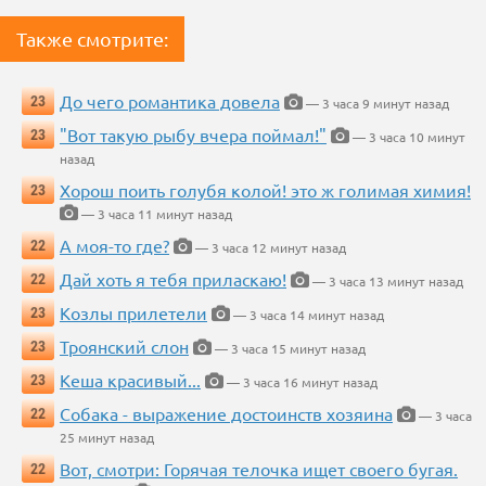
Также смотрите:
До чего романтика довела
23
— 3 часа 9 минут назад
"Вот такую рыбу вчера поймал!"
23
— 3 часа 10 минут
назад
Хорош поить голубя колой! это ж голимая химия!
23
— 3 часа 11 минут назад
А моя-то где?
22
— 3 часа 12 минут назад
Дай хоть я тебя приласкаю!
22
— 3 часа 13 минут назад
Козлы прилетели
23
— 3 часа 14 минут назад
Троянский слон
23
— 3 часа 15 минут назад
Кеша красивый...
23
— 3 часа 16 минут назад
Собака - выражение достоинств хозяина
22
— 3 часа
25 минут назад
Вот, смотри: Горячая телочка ищет своего бугая.
22