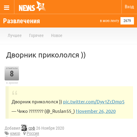
Вход
Развлечения
в мою ленту
2679
Лучшее
Горячее
Новое
Дворник прикололся ))
отметили
8
в архиве
Дворник прикололся ))
pic.twitter.com/Dyv1ZcDmp5
— Чико ???????? (@_Ruslan55_)
November 26, 2020
Добавил
срф
26 Ноября 2020
юмор
Россия