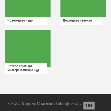
Новогоднее чудо
Последнее печенье
Летнее крыльцо
мистера и миссис Вуд
News2.ru
:
О сервисе
|
Статистика
| admin@news2.ru
18+