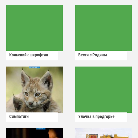
Кольский ашкрофтин
Вести с Родины
Симпатяги
Улочка в предгорье