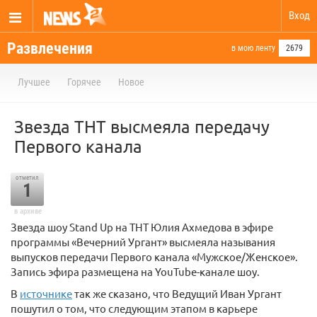
Вход
Развлечения
в мою ленту
2679
Лучшее
Горячее
Новое
Звезда ТНТ высмеяла передачу
Первого канала
отметил
1
в архиве
Звезда шоу Stand Up на ТНТ Юлия Ахмедова в эфире
программы «Вечерний Ургант» высмеяла называния
выпусков передачи Первого канала «Мужское/Женское».
Запись эфира размещена на YouTube-канале шоу.
В
источнике
так же сказано, что Ведущий Иван Ургант
пошутил о том, что следующим этапом в карьере