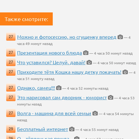
Также смотрите:
Можно и фотосессию, но сгущенку вперед
27
— 4
часа 49 минут назад
Презентация нового блюда
27
— 4 часа 50 минут назад
Что уставился? Целуй, давай!
27
— 4 часа 50 минут назад
Приходите тётя Кошка нашу детку покачать!
27
— 4
часа 51 минуту назад
Однако, самец!!!
27
— 4 часа 52 минуты назад
Это нарисовал сам дворник - юморист
27
— 4 часа 53
минуты назад
Волга - машина для всей семьи
27
— 4 часа 54 минуты
назад
Бесплатный интернет
29
— 4 часа 55 минут назад
О....тёпленькая пошла...
26