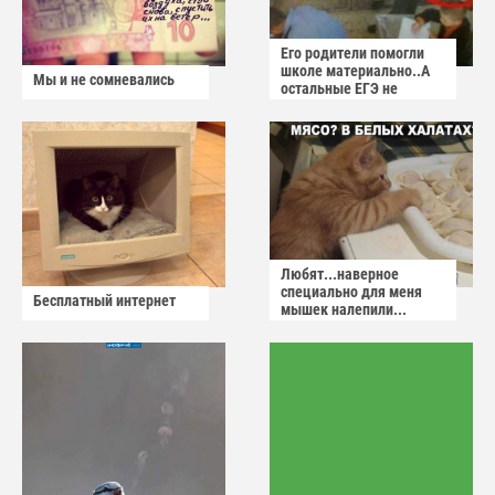
Его родители помогли
школе материально..А
Мы и не сомневались
остальные ЕГЭ не
сдадут
Любят...наверное
специально для меня
Бесплатный интернет
мышек налепили...