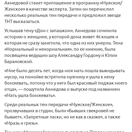
Ахмедовой станет приглашение в программу «Мужское/
Женское» в качестве эксперта. Затем он перечислил
несколько реальных тем передачи и предложил звезде
ТНТ высказаться.
Услышав тему «Дом с запашком», Ахмедова сочинила
историю о женщине, у которой дома живет 46 кошек и
которая не сразу заметила, что одна из них умерла. Тема
«Нормальный и ненормальная», по ее мнению, была
посвящена ведущим шоу Александру Гордону и Юлии
Барановской.
«Мне было десять лет, когда моя мать пошла выкидывать
мусор, на помойке встретила мужчину и ушла к нему
бомжевать, потому что у него был красивый пиджак моего
отца», — пошутила Ахмедова о выпуске под названием
«Мать ушла бомжевать».
Среди реальных тем передачи «Мужское/Женское»,
прозвучавших в студии, были «Бывших свекровей не
бывает», «Запретные ласки, но не как в сказке», а также
«Мразь и грязь».
Ток-шоу «Мужское/женское» выходит на Первом канале с