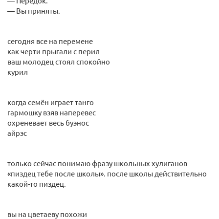
— Передок.
— Вы приняты.
сегодня все на перемене
как черти прыгали с перил
ваш молодец стоял спокойно
курил
когда семён играет танго
гармошку взяв наперевес
охреневает весь буэнос
айрэс
только сейчас понимаю фразу школьных хулиганов
«пиздец тебе после школы». после школы действительно
какой-то пиздец.
вы на цветаеву похожи