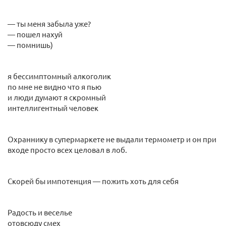
— ты меня забыла уже?
— пошел нахуй
— помнишь)
я бессимптомный алкоголик
по мне не видно что я пью
и люди думают я скромный
интеллигентный человек
Охраннику в супермаркете не выдали термометр и он при
входе просто всех целовал в лоб.
Скорей бы импотенция — пожить хоть для себя
Радость и веселье
отовсюду смех