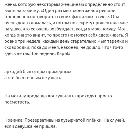
жены, которую некоторым женщинам определенно стоит
взять на заметку. «Один раз мы с моей женой решили
откровенно поговорить о своих фантазиях в сексе. Она
очень долго ломалась, а потом по секрету прошептала мне
на ушко, что ее очень возбуждает, когда я мою посуду. Мол,
когда она это видит, то просто не может себя сдерживать. Я
ровно три недели каждый день старательно мыл тарелки и
сковородки, пока до меня, наконец, не дошло, что что-то
здесь не так. Три недели, Карл!»
аркадий был отцом примерным
а кто был точным не узнать
На могилу продавца-консультанта приходят просто
посмотреть.
Новинка: Презервативы из пузырчатой плёнки. На случай,
если девушка не пришла.