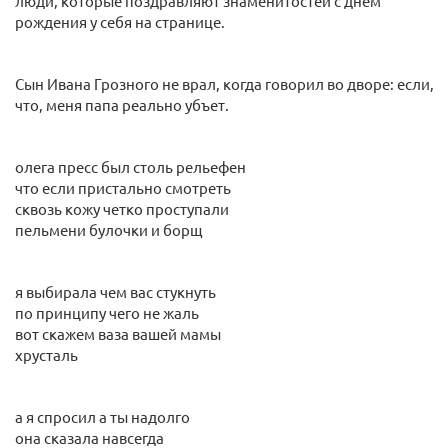
люди, которые поздравляют знаменитостей с днём
рождения у себя на странице.
Сын Ивана Грозного не врал, когда говорил во дворе: если,
что, меня папа реально убъет.
олега пресс был столь рельефен
что если пристально смотреть
сквозь кожу четко проступали
пельмени булочки и борщ
я выбирала чем вас стукнуть
по принципу чего не жаль
вот скажем ваза вашей мамы
хрусталь
а я спросил а ты надолго
она сказала навсегда