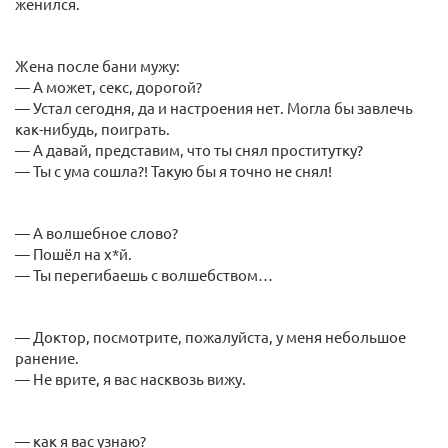
жeнился.
Жена после бани мужу:
— А может, секс, дорогой?
— Устал сегодня, да и настроения нет. Могла бы завлечь
как-нибудь, поиграть.
— А давай, представим, что ты снял проститутку?
— Ты с ума сошла?! Такую бы я точно не снял!
— А волшебное слово?
— Пошёл на х*й.
— Ты перегибаешь с волшебством…
— Доктор, посмотрите, пожалуйста, у меня небольшое
ранение.
— Не врите, я вас насквозь вижу.
— как я вас узнаю?