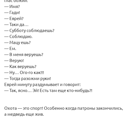
глас божий:
— Имя?
— Гади!
— Еврей?
— Таки да…
— Субботу соблюдаешь?
— Соблюдаю.
— Мацу ешь?
— Ем.
— В меня веруешь?
— Верую!
— Как веруешь?
— Ну… Ого-го как!!!
— Тогда разожми руки!
Еврей минуту раздумывает и говорит:
— Так, ясно… Эй! Есть там еще кто-нибудь?!
Охота — это спорт! Особенно когда патроны закончились,
а медведь еще жив.