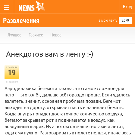
Вход
Развлечения
в мою ленту
2679
Лучшее
Горячее
Новое
Анекдотов вам в ленту :-)
отметили
19
в архиве
Аэродинамика бегемота такова, что самое сложное для
него — это взлёт, дальше всё гораздо проще. Если удалось
взлететь, значит, основная проблема позади. Бегемот
выходит на дорогу, открывает пасть и начинает бежать.
Когда внутрь попадет достаточное количество воздуха,
бегемот закрывает рот и поднимается в воздух, как
воздушный шарик. Ну а потом он машет ногами и летит,
куда ему нужно. Разговаривать в полете нельзя, иначе весь