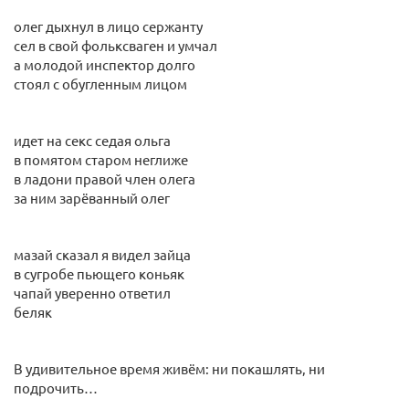
олег дыхнул в лицо сержанту
сел в свой фольксваген и умчал
а молодой инспектор долго
стоял с обугленным лицом
идет на секс седая ольга
в помятом старом неглиже
в ладони правой член олега
за ним зарёванный олег
мазай сказал я видел зайца
в сугробе пьющего коньяк
чапай уверенно ответил
беляк
В удивительное время живём: ни покашлять, ни
подрочить…