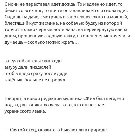
С ночи не переставая идет дождь. То медленно идет, то
бежит со всех ног, то почти останавливается и снова идет.
Сидишь на даче, смотришь в запотевшее окно на мокрый,
блестящий куст жасмина, на собачью будку из которой
торчит только черный нос и лапа, на перевернутую вверх
дном, брошенную садовую тачку, на оцепенелые качели, и
думаешь – сколько можно жрать…
за тучкой ангелы скинхеды
амуру дали пиздюлей
чтоб в дядю сразу после дяди
гадёныш больше не стрелял
Говорят, в новой редакции мультика «Жил был пес», его
под зад выгоняют хозяева за то, что он не знает
украинского языка.
— Святой отец, скажите, а бывают ли в природе