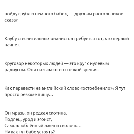
пойду срублю немного бабок, — друзьям раскольников
сказал
Клубу стеснительных онанистов требуется тот, кто первый
начнет.
Кругозор некоторых людей — это круг с нулевым
радиусом. Они называют его точкой зрения.
Как перевести на английский слово «остоебенило»? Я тут
просто резюме пишу…
Он мразь, он редкая скотина,
Подлец, урод и эгоист,
Самовлюблённый лжец и сволочь…
Ну как тут бабе устоять?