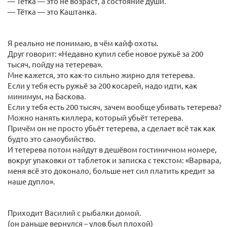
— Тётка — это не возраст, а состояние души.
— Тётка — это Каштанка.
Я реально не понимаю, в чём кайф охоты.
Друг говорит: «Недавно купил себе новое ружьё за 200
тысяч, пойду на тетерева».
Мне кажется, это как-то сильно жирно для тетерева.
Если у тебя есть ружьё за 200 косарей, надо идти, как
минимум, на Баскова.
Если у тебя есть 200 тысяч, зачем вообще убивать тетерева?
Можно нанять киллера, который убьёт тетерева.
Причём он не просто убьёт тетерева, а сделает всё так как
будто это самоубийство.
И тетерева потом найдут в дешёвом гостиничном номере,
вокруг упаковки от таблеток и записка с текстом: «Варвара,
меня всё это доконало, больше нет сил платить кредит за
наше дупло».
Приходит Василий с рыбалки домой.
(он раньше вернулся – улов был плохой)