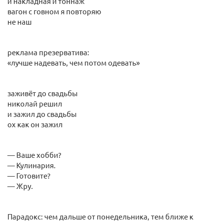
и накладная и тоннаж
вагон с говном я повторяю
не наш
реклама презерватива:
«лучше надевать, чем потом одевать»
заживёт до свадьбы
николай решил
и зажил до свадьбы
ох как он зажил
— Ваше хобби?
— Кулинария.
— Готовите?
— Жру.
Парадокс: чем дальше от понедельника, тем ближе к