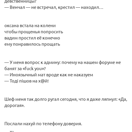
девственницы?
— Венчал — не встречал, крестил — находил…
оксана встала на колени
чтобы прощенья попросить
вадим простил её конечно
ему понравилось прощать
— У меня вопрос к админу: почему на нашем форуме не
банят за «fuck you»?
— Иноязычный мат вроде как не наказуем
— Тодi пiшов на х@й!
Шеф меня так долго ругал сегодня, что я даже ляпнул: «Да,
дорогая».
Послали нахуй по телефону доверия.