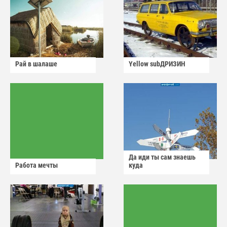
Рай в шалаше
Yellow subДРИЗИН
Да иди ты сам знаешь
Работа мечты
куда