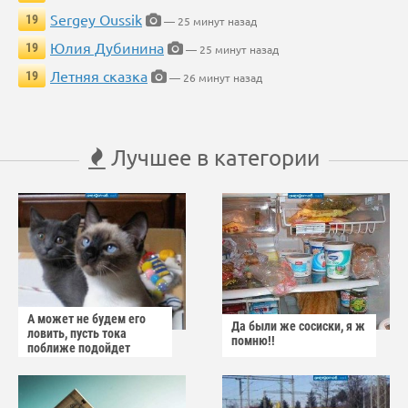
Sergey Oussik
19
— 25 минут назад
Юлия Дубинина
19
— 25 минут назад
Летняя сказка
19
— 26 минут назад
Лучшее в категории
А может не будем его
Да были же сосиски, я ж
ловить, пусть тока
помню!!
поближе подойдет