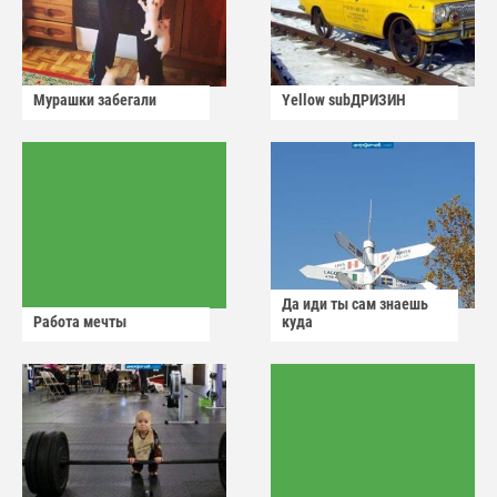
Мурашки забегали
Yellow subДРИЗИН
Да иди ты сам знаешь
Работа мечты
куда