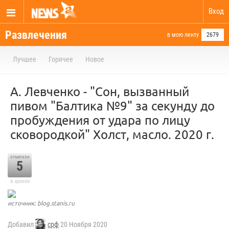
Вход
Развлечения
в мою ленту
2679
Лучшее
Горячее
Новое
А. Левченко - "Сон, вызванный
пивом "Балтика №9" за секунду до
пробуждения от удара по лицу
сковородкой" Холст, масло. 2020 г.
отметили
5
в архиве
источник: blog.stanis.ru
Добавил
срф
20 Ноября 2020