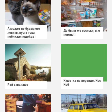
А может не будем его
Да были же сосиски, я ж
ловить, пусть тока
помню!!
поближе подойдет
Кушетка на веранде. Кос
Рай в шалаше
Коб