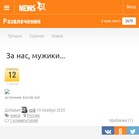
Вход
Развлечения
в мою ленту
2679
Лучшее
Горячее
Новое
За нас, мужики...
отметили
12
в архиве
источник: korzik.net
Добавил
срф
19 Ноября 2020
юмор
Россия
1 комментарий
проблема (1)