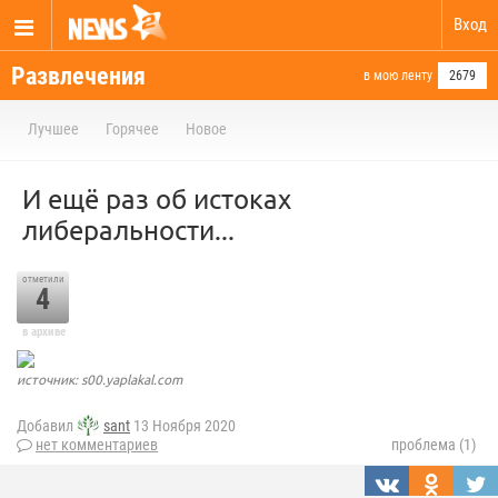
Вход
Развлечения
в мою ленту
2679
Лучшее
Горячее
Новое
И ещё раз об истоках
либеральности...
отметили
4
в архиве
источник: s00.yaplakal.com
Добавил
sant
13 Ноября 2020
нет комментариев
проблема (1)