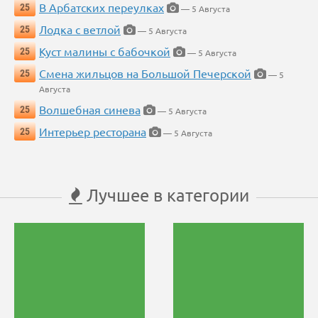
В Арбатских переулках
25
— 5 Августа
Лодка с ветлой
25
— 5 Августа
Куст малины с бабочкой
25
— 5 Августа
Смена жильцов на Большой Печерской
25
— 5
Августа
Волшебная синева
25
— 5 Августа
Интерьер ресторана
25
— 5 Августа
Лучшее в категории