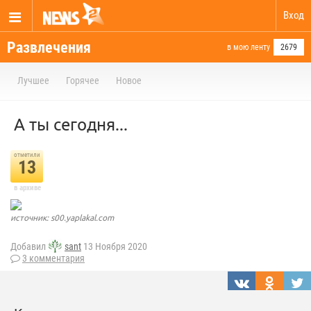
Вход
Развлечения
в мою ленту
2679
Лучшее
Горячее
Новое
А ты сегодня...
отметили
13
в архиве
источник: s00.yaplakal.com
Добавил
sant
13 Ноября 2020
3 комментария