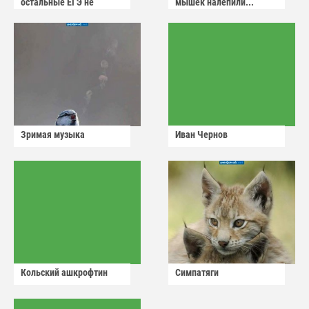
остальные ЕГЭ не
мышек налепили...
сдадут
Зримая музыка
Иван Чернов
Кольский ашкрофтин
Симпатяги