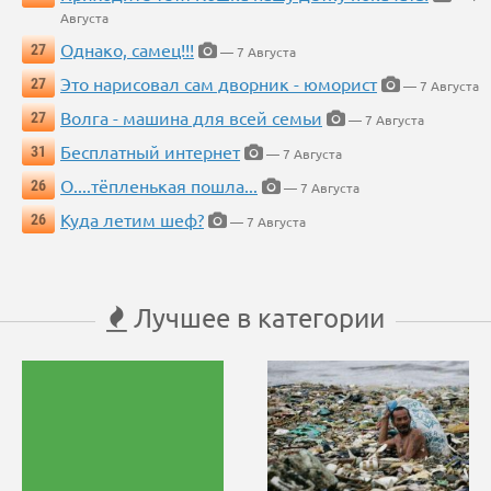
Августа
Однако, самец!!!
27
— 7 Августа
Это нарисовал сам дворник - юморист
27
— 7 Августа
Волга - машина для всей семьи
27
— 7 Августа
Бесплатный интернет
31
— 7 Августа
О....тёпленькая пошла...
26
— 7 Августа
Куда летим шеф?
26
— 7 Августа
Лучшее в категории