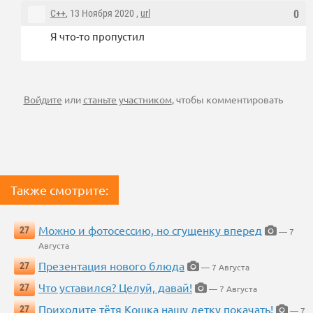
C++
, 13 Ноября 2020 ,
url
0
Я что-то пропустил
Войдите
или
станьте участником
, чтобы комментировать
Также смотрите:
Можно и фотосессию, но сгущенку вперед
27
— 7
Августа
Презентация нового блюда
27
— 7 Августа
Что уставился? Целуй, давай!
27
— 7 Августа
Приходите тётя Кошка нашу детку покачать!
27
— 7