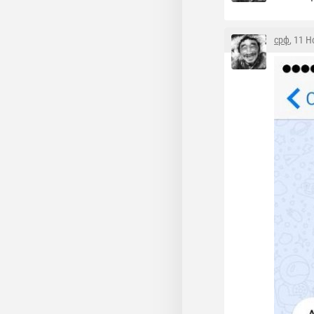
срф
, 11 