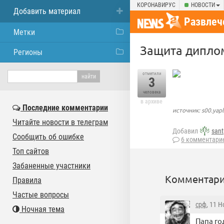
КОРОНАВИРУС
НОВОСТИ
Добавить материал
Развлеч
Метки
Защита дипло
Регионы
отметили
3
человека
в архиве
Последние комментарии
источник: s00.yap
Читайте новости в телеграм
Добавил
sant
Сообщить об ошибке
6 комментари
Топ сайтов
Забаненные участники
Комментари
Правила
Частые вопросы
срф
, 11 
Ночная тема
Папа го