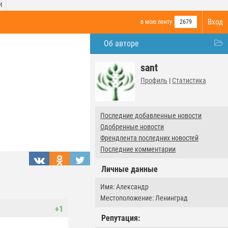
И
Вход
в мою ленту
2679
Об авторе
sant
Профиль
|
Статистика
Последние добавленные новости
Одобренные новости
Френдлента последних новостей
Последние комментарии
Личные данные
Имя: Александр
Местоположение: Ленинград
+1
Репутация: