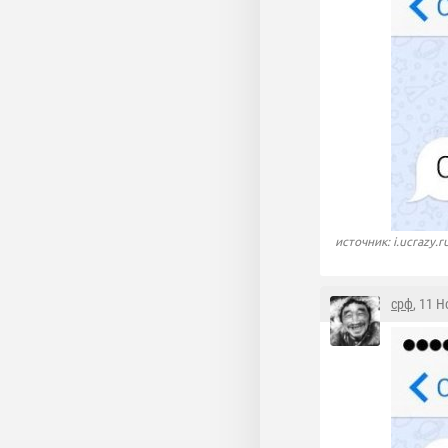
источник: i.ucrazy.r
срф
, 11 