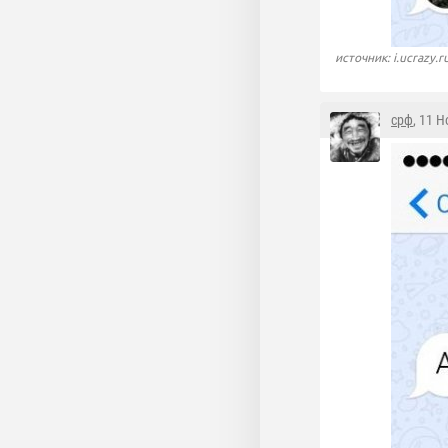
источник: i.ucrazy.r
срф
, 11 