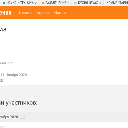
НАУКА И ТЕХНИКА
РАЗВЛЕЧЕНИЯ
КУХНЯ NEWS2
КОММЕНТАРИ
ения
Лучшее
Горячее
Новое
ма
lakal.com
11 Ноября 2020
ев
и участников:
Ноября 2020 ,
url
да