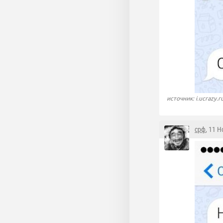
источник: i.ucrazy.r
срф
, 11 