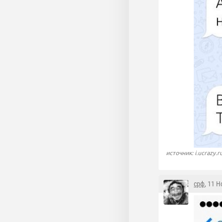
источник: i.ucrazy.r
срф
, 11 