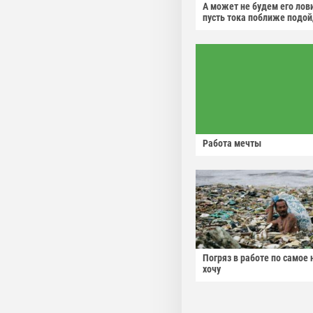
А может не будем его лов
пусть тока поближе подо
Работа мечты
Погряз в работе по самое 
хочу