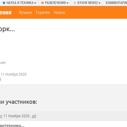
НАУКА И ТЕХНИКА
РАЗВЛЕЧЕНИЯ
КУХНЯ NEWS2
КОММЕНТАРИ
ения
Лучшее
Горячее
Новое
рк...
.com
11 Ноября 2020
й
и участников:
r
, 11 Ноября 2020 ,
url
сантехники...