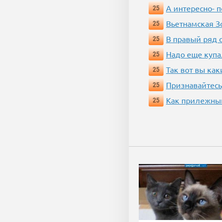
А интересно- п
25
Вьетнамская 
25
В правый ряд 
25
Надо еще купа
25
Так вот вы как
25
Признавайтесь
25
Как прилежный
25