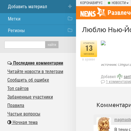
КОРОНАВИРУС
НОВОСТИ
Добавить материал
Развлеч
Метки
Люблю Нью-Йо
Регионы
отметили
13
человека
в архиве
Последние комментарии
источник: i.imgur
Читайте новости в телеграм
Добавил
sant
Сообщить об ошибке
1 комментари
Топ сайтов
Забаненные участники
Комментари
Правила
Частые вопросы
magmaste
Ночная тема
В тему 