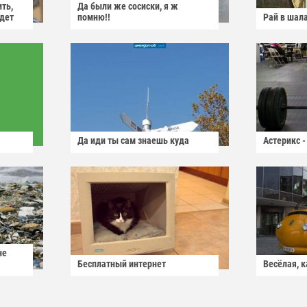
ить,
Да были же сосиски, я ж
йдет
помню!!
Рай в шал
Да иди ты сам знаешь куда
Астерикс -
не
Бесплатный интернет
Весёлая, 