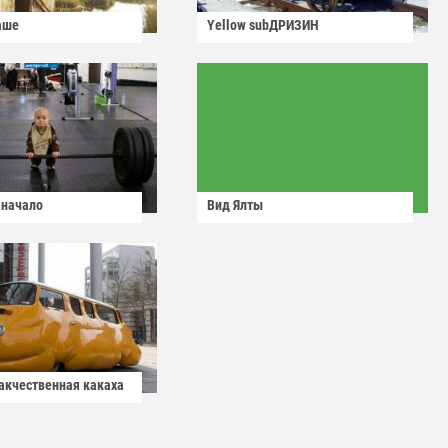
аше
Yellow subДРИЗИН
 начало
Вид Ялты
какчественная какаха