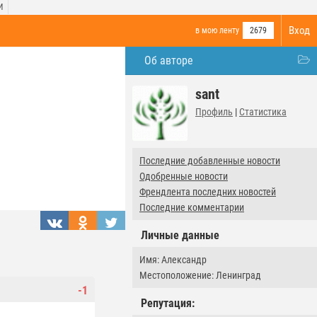
И
Вход
в мою ленту
2679
Об авторе
sant
Профиль
|
Статистика
Последние добавленные новости
Одобренные новости
Френдлента последних новостей
Последние комментарии
Личные данные
Имя: Александр
Местоположение: Ленинград
-1
Репутация: