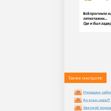
Всё
прогнило на
пятиэтажки...
Где и был заде
Также смотрите:
Мурашки забе
25
Аз есьм царь!!!
25
Звездой подр
25