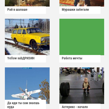
Рай в шалаше
Мурашки забегали
Yellow subДРИЗИН
Работа мечты
Да иди ты сам знаешь
куда
Астерикс - начало