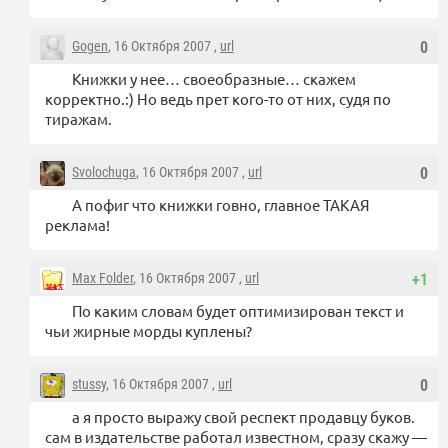
Gogen
, 16 Октября 2007 ,
url
0
Книжки у нее… своеобразные… скажем
корректно.:) Но ведь прет кого-то от них, судя по
тиражам.
Svolochuga
, 16 Октября 2007 ,
url
0
А пофиг что книжки говно, главное ТАКАЯ
реклама!
Max Folder
, 16 Октября 2007 ,
url
+1
По каким словам будет оптимизирован текст и
чьи жирные морды куплены?
stussy
, 16 Октября 2007 ,
url
0
а я просто выражу свой респект продавцу буков.
сам в издательстве работал известном, сразу скажу —