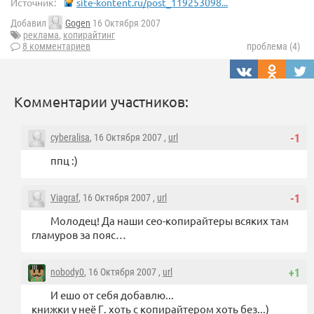
Источник:
site-kontent.ru/post_119253098...
Добавил
Gogen
16 Октября 2007
реклама
,
копирайтинг
8 комментариев
проблема (4)
Комментарии участников:
cyberalisa
, 16 Октября 2007 ,
url
-1
ппц :)
Viagraf
, 16 Октября 2007 ,
url
-1
Молодец! Да наши сео-копирайтеры всяких там
гламуров за пояс…
nobody0
, 16 Октября 2007 ,
url
+1
И ешо от себя добавлю...
книжки у неё Г. хоть с копирайтером хоть без...)