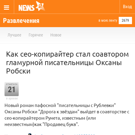
Вход
Развлечения
в мою ленту
2679
Лучшее
Горячее
Новое
Как сео-копирайтер стал соавтором
гламурной писательницы Оксаны
Робски
отметили
21
в архиве
Новый роман пафосной "писательницы с Рублевки"
Оксаны Робски "Дорога к звёздам" выйдет в соавторстве с
сео-копирайтером Рунета, известным (или
неизвестным)как "Продавец букв".