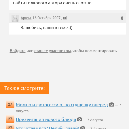
найти толкового автора очень сложно
Артем
, 16 Октября 2007 ,
url
0
Зашебись, наши в теме :))
Войдите
или
станьте участником
, чтобы комментировать
Также смотрите:
Можно и фотосессию, но сгущенку вперед
27
— 7
Августа
Презентация нового блюда
27
— 7 Августа
Что уставился? Целуй, давай!
27
— 7 Августа