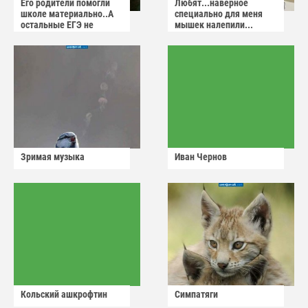
Его родители помогли
Любят...наверное
школе материально..А
специально для меня
остальные ЕГЭ не
мышек налепили...
сдадут
Зримая музыка
Иван Чернов
Кольский ашкрофтин
Симпатяги