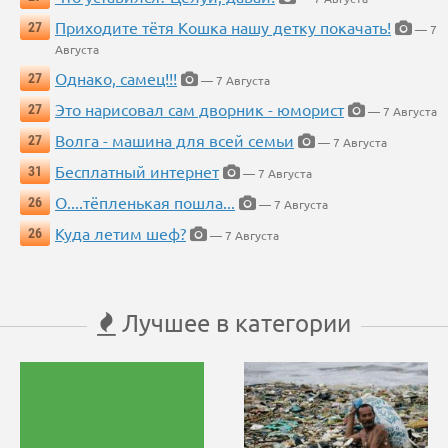
Приходите тётя Кошка нашу детку покачать!
27
— 7
Августа
Однако, самец!!!
27
— 7 Августа
Это нарисовал сам дворник - юморист
27
— 7 Августа
Волга - машина для всей семьи
27
— 7 Августа
Бесплатный интернет
31
— 7 Августа
О....тёпленькая пошла...
26
— 7 Августа
Куда летим шеф?
26
— 7 Августа
Лучшее в категории