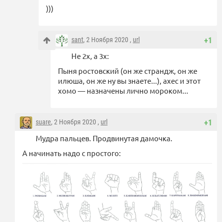
)))
sant
, 2 Ноября 2020 ,
url
+1
Не 2х, а 3х:
Пыня ростовский (он же страндж, он же
илюша, он же ну вы знаете...), ахес и этот
хомо — назначены лично мороком...
suare
, 2 Ноября 2020 ,
url
+1
Мудра пальцев. Продвинутая дамочка.
А начинать надо с простого: