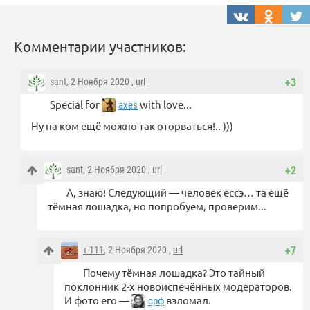
Комментарии участников:
sant
, 2 Ноября 2020 ,
url
+3
Special for
with love...
axes
Ну на ком ещё можно так оторваться!.. )))
sant
, 2 Ноября 2020 ,
url
+2
А, знаю! Следующий — человек ессэ… та ещё
тёмная лошадка, но попробуем, проверим...
т-111
, 2 Ноября 2020 ,
url
+7
Почему тёмная лошадка? Это тайный
поклонник 2-х новоиспечённых модераторов.
И фото его —
взломал.
срф