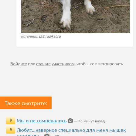
источник: s38.radikal.ru
Войдите
или
станьте участником
, чтобы комментировать
Также смотрите:
Мы и не сомневались
9
— 26 минут назад
Любят...наверное специально для меня мышек
9
налепили...