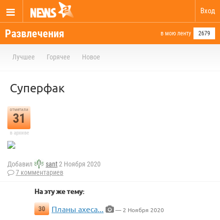
Вход
Развлечения
в мою ленту
2679
Лучшее
Горячее
Новое
Суперфак
отметили
31
в архиве
Добавил
sant
2 Ноября 2020
7 комментариев
На эту же тему:
Планы ахеса...
30
— 2 Ноября 2020