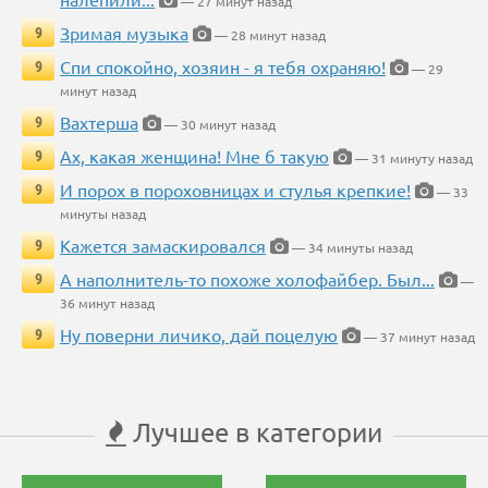
— 27 минут назад
Зримая музыка
9
— 28 минут назад
Спи спокойно, хозяин - я тебя охраняю!
9
— 29
минут назад
Вахтерша
9
— 30 минут назад
Ах, какая женщина! Мне б такую
9
— 31 минуту назад
И порох в пороховницах и стулья крепкие!
9
— 33
минуты назад
Кажется замаскировался
9
— 34 минуты назад
А наполнитель-то похоже холофайбер. Был...
9
—
36 минут назад
Ну поверни личико, дай поцелую
9
— 37 минут назад
Лучшее в категории