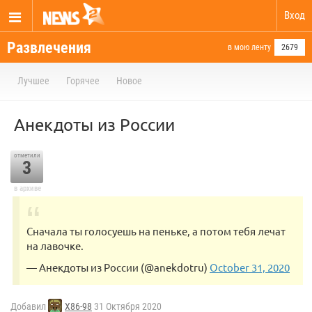
Вход
Развлечения
в мою ленту
2679
Лучшее
Горячее
Новое
Анекдоты из России
отметили
3
в архиве
Сначала ты голосуешь на пеньке, а потом тебя лечат
на лавочке.
— Анекдоты из России (@anekdotru)
October 31, 2020
Добавил
X86-98
31 Октября 2020