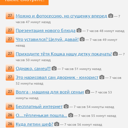
Можно и фотосессию, но сгущенку вперед
27
— 7
часов 47 минут назад
Презентация нового блюда
27
— 7 часов 48 минут назад
Что уставился? Целуй, давай!
27
— 7 часов 49 минут
назад
Приходите тётя Кошка нашу детку покачать!
27
— 7
часов 50 минут назад
Однако, самец!!!
27
— 7 часов 51 минуту назад
Это нарисовал сам дворник - юморист
27
— 7 часов
52 минуты назад
Волга - машина для всей семьи
27
— 7 часов 53
минуты назад
Бесплатный интернет
29
— 7 часов 54 минуты назад
О....тёпленькая пошла...
26
— 7 часов 55 минут назад
Куда летим шеф?
26
— 7 часов 56 минут назад