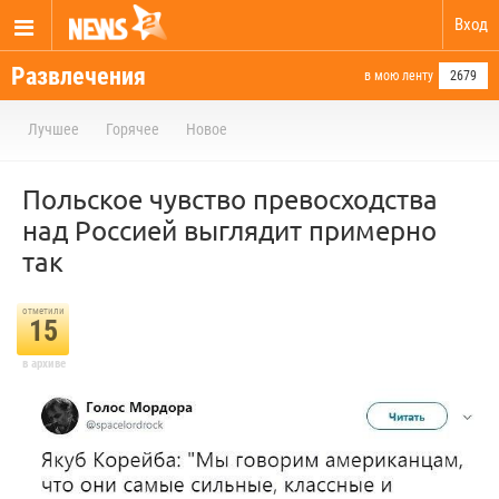
Вход
Развлечения
в мою ленту
2679
Лучшее
Горячее
Новое
Польское чувство превосходства
над Россией выглядит примерно
так
отметили
15
в архиве