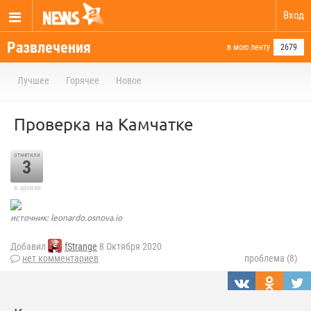
Вход
Развлечения
в мою ленту
2679
Лучшее
Горячее
Новое
Проверка на Камчатке
отметили
3
в архиве
источник: leonardo.osnova.io
Добавил
fStrange
8 Октября 2020
нет комментариев
проблема (8)