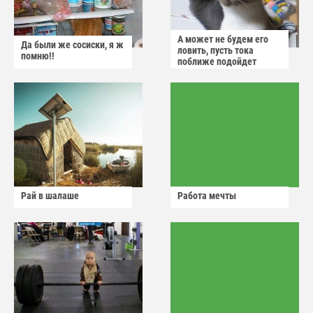
А может не будем его
Да были же сосиски, я ж
ловить, пусть тока
помню!!
поближе подойдет
Рай в шалаше
Работа мечты