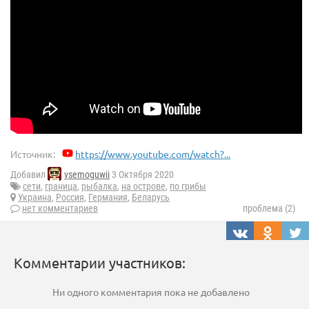
Источник:
https://www.youtube.com/watch?...
Добавил
vsemoguwii
3 Октября 2020
сети
,
граница
,
рыбалка
,
на острове
,
по грибы
Украина
,
Россия
,
Германия
,
Беларусь
нет комментариев
проблема (2)
Комментарии участников:
Ни одного комментария пока не добавлено