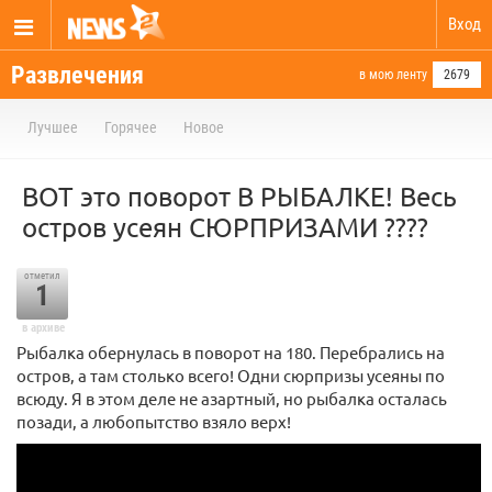
Вход
Развлечения
в мою ленту
2679
Лучшее
Горячее
Новое
ВОТ это поворот В РЫБАЛКЕ! Весь
остров усеян СЮРПРИЗАМИ ????
отметил
1
в архиве
Рыбалка обернулась в поворот на 180. Перебрались на
остров, а там столько всего! Одни сюрпризы усеяны по
всюду. Я в этом деле не азартный, но рыбалка осталась
позади, а любопытство взяло верх!