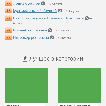
Лодка с ветлой
25
— 5 Августа
Куст малины с бабочкой
25
— 5 Августа
Смена жильцов на Большой Печерской
25
— 5
Августа
Волшебная синева
25
— 5 Августа
Интерьер ресторана
25
— 5 Августа
Лучшее в категории