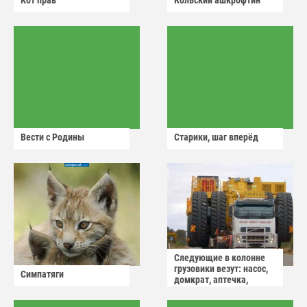
Кот прав
Кольский ашкрофтин
Вести с Родины
Старики, шаг вперёд
Следующие в колонне
грузовики везут: насос,
Симпатяги
домкрат, аптечка,
аварийный знак