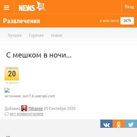
Вход
Развлечения
в мою ленту
2679
Лучшее
Горячее
Новое
С мешком в ночи...
отметили
20
в архиве
источник: sun7-6.userapi.com
Добавил
fStrange
25 Сентября 2020
нет комментариев