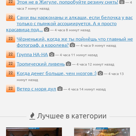
Этоя не в Жигуле, попробуйте резину снять!
22
— 4
часа 7 минут назад
Сами вы наркоманы и алкаши, если белочка у вас
22
только с пьянкой ассоциируется. А я просто
красавица под...
— 4 часа 8 минут назад
Чёрненький, когда же ты поймёшь что главный не
22
фотограф, а королева?
— 4 часа 9 минут назад
Группа НА-НА
22
— 4 часа 11 минут назад
Тропический ливень
22
— 4 часа 12 минут назад
Когда денег больше, чем мозгов :)
22
— 4 часа 13
минут назад
Ветер с моря дул
22
— 4 часа 14 минут назад
Лучшее в категории