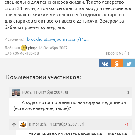
специально для пенсионеров скидки. Так это лекарство
стоит 38 тысяч, а только сегодня и только для пенсионеров
они делают скидку и жизненно необходимое лекарство
для стариков стоит всего-навсего 22 тысячи. Вечером за
баблом приедет курьер, ага.
Источник:
brockhurst.livejournal.com/112...
Добавил
pingo
14 Октября 2007
6 комментариев
проблема (1)
Комментарии участников:
HUKS
, 14 Октября 2007 ,
url
0
А куда смотрят органы по надзору за медициной
(есть же, наверное, такие)?
Dimonuch
, 14 Октября 2007 ,
url
-1
так еще надо доказать нарушение… Желание