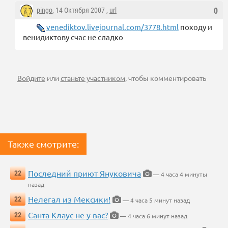
pingo
, 14 Октября 2007 ,
url
0
venediktov.livejournal.com/3778.html
походу и
венидиктову счас не сладко
Войдите
или
станьте участником
, чтобы комментировать
Также смотрите:
Последний приют Януковича
22
— 4 часа 4 минуты
назад
Нелегал из Мексики!
22
— 4 часа 5 минут назад
Санта Клаус не у вас?
22
— 4 часа 6 минут назад