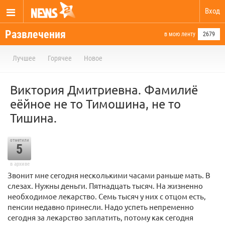
Вход
Развлечения
в мою ленту
2679
Лучшее
Горячее
Новое
Виктория Дмитриевна. Фамилиё
еёйное не то Тимошина, не то
Тишина.
отметили
5
в архиве
Звонит мне сегодня несколькими часами раньше мать. В
слезах. Нужны деньги. Пятнадцать тысяч. На жизненно
необходимое лекарство. Семь тысяч у них с отцом есть,
пенсии недавно принесли. Надо успеть непременно
сегодня за лекарство заплатить, потому как сегодня