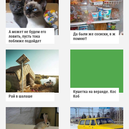
А может не будем его
Да были же сосиски, я ж
ловить, пусть тока
помню!!
поближе подойдет
Кушетка на веранде. Кос
Рай в шалаше
Коб