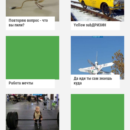
Повторяю вопрос - что
вы пили?
Yellow subДРИЗИН
Да иди ты сам знаешь
Работа мечты
куда