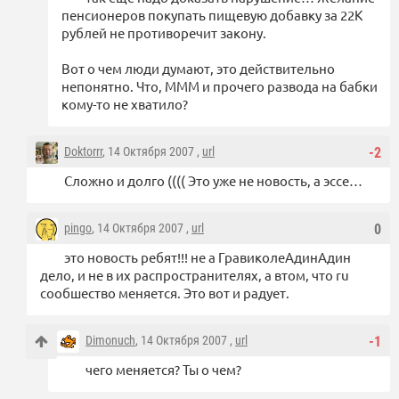
пенсионеров покупать пищевую добавку за 22К
рублей не противоречит закону.
Вот о чем люди думают, это действительно
непонятно. Что, МММ и прочего развода на бабки
кому-то не хватило?
Doktorrr
, 14 Октября 2007 ,
url
-2
Сложно и долго (((( Это уже не новость, а эссе…
pingo
, 14 Октября 2007 ,
url
0
это новость ребят!!! не а ГравиколеАдинАдин
дело, и не в их распространителях, а втом, что ru
сообшество меняется. Это вот и радует.
Dimonuch
, 14 Октября 2007 ,
url
-1
чего меняется? Ты о чем?