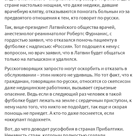
стране настолько мощная, что даже медики, давшие
врачебную клятву, отказываются помогать больным из-за
предвзятого отношения к тем, кто говорит по-русски.
Так, вице-президент Латвийского общества врачей,
анестезиолог-реаниматолог Робертс Фурманис, с
гордостью заявил, что отказался помочь пациенту в
футболке с надписью: «Россия». Тот подошел к нему с
вопросом, но врач заявил, что в Латвии будет общаться
только на латышском и удалился.
Русскоговорящих запросто могут оскорбить и отказать в
обслуживании – этим никого не удивишь. Но тот факт, что к
гражданам, говорящим по-русски, относятся со скепсисом
даже медицинские работники, вызывает серьезные
опасение. Ведь если в следующий раз человек в такой
футболке будет лежать на земле с сердечным приступом, к
нему мало того, что никто не подойдет, так еще и скорая
помощь не приедет. А кто-то даже посмеется, если
«оккупант подохнет».
Вот, до чего доводит русофобия в странах Прибалтики.
Ненависть стран, которым полностью создали