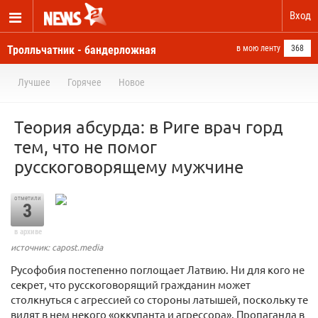
Вход
Тролльчатник - бандерложная
в мою ленту
368
Лучшее
Горячее
Новое
Теория абсурда: в Риге врач горд
тем, что не помог
русскоговорящему мужчине
отметили
3
в архиве
источник: capost.media
Русофобия постепенно поглощает Латвию. Ни для кого не
секрет, что русскоговорящий гражданин может
столкнуться с агрессией со стороны латышей, поскольку те
видят в нем некого «оккупанта и агрессора». Пропаганда в