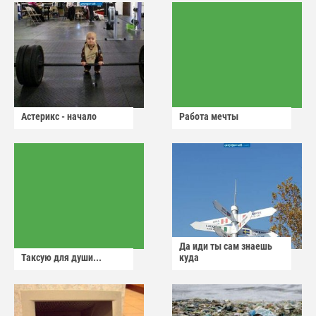
Астерикс - начало
Работа мечты
Да иди ты сам знаешь
Таксую для души...
куда