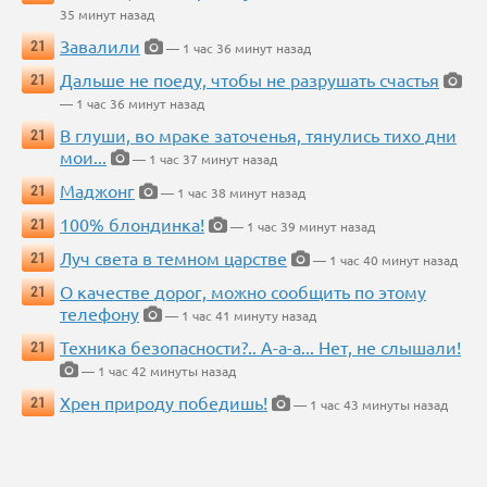
35 минут назад
Завалили
21
— 1 час 36 минут назад
Дальше не поеду, чтобы не разрушать счастья
21
— 1 час 36 минут назад
В глуши, во мраке заточенья, тянулись тихо дни
21
мои...
— 1 час 37 минут назад
Маджонг
21
— 1 час 38 минут назад
100% блондинка!
21
— 1 час 39 минут назад
Луч света в темном царстве
21
— 1 час 40 минут назад
О качестве дорог, можно сообщить по этому
21
телефону
— 1 час 41 минуту назад
Техника безопасности?.. А-а-а... Нет, не слышали!
21
— 1 час 42 минуты назад
Хрен природу победишь!
21
— 1 час 43 минуты назад